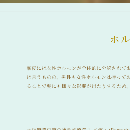
産後脱毛症 (産後の抜け毛)
脂漏性脱毛症
ホ
急性休止期脱毛症
慢性休止期脱毛症
薄毛について
頭皮には女性ホルモンが全体的に分泌されて
は言うものの、男性も女性ホルモンは持って
抜け毛について
ることで髪にも様々な影響が出たりするため
前髪の後退
髪のボリュームの減少
分け目が薄い
大阪府豊中市の薄毛治療院 レメディ (Remed