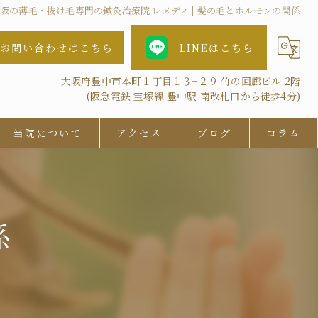
阪の薄毛・抜け毛専門の鍼灸治療院 レメディ | 髪の毛とホルモンの関係
お問い合わせはこちら
LINEはこちら
大阪府豊中市本町１丁目１３−２９ 竹の回廊ビル 2階
(阪急電鉄 宝塚線 豊中駅 南改札口から徒歩4分)
当院について
アクセス
ブログ
コラム
女性
AGA
係
鍼灸
抜け毛
ツボ