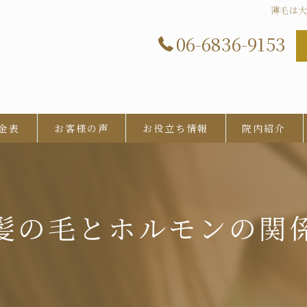
薄毛は大
06-6836-9153
金表
お客様の声
お役立ち情報
院内紹介
髪の毛とホルモンの関