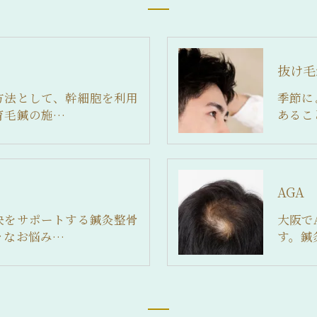
抜け毛
方法として、幹細胞を利用
季節に
育毛鍼の施…
あるこ
AGA
決をサポートする鍼灸整骨
大阪で
々なお悩み…
す。鍼