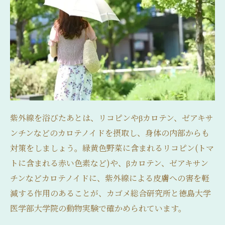
紫外線を浴びたあとは、リコピンやβカロテン、ゼアキサ
ンチンなどのカロテノイドを摂取し、身体の内部からも
対策をしましょう。緑黄色野菜に含まれるリコピン(トマ
トに含まれる赤い色素など)や、βカロテン、ゼアキサン
チンなどカロテノイドに、紫外線による皮膚への害を軽
減する作用のあることが、カゴメ総合研究所と徳島大学
医学部大学院の動物実験で確かめられています。