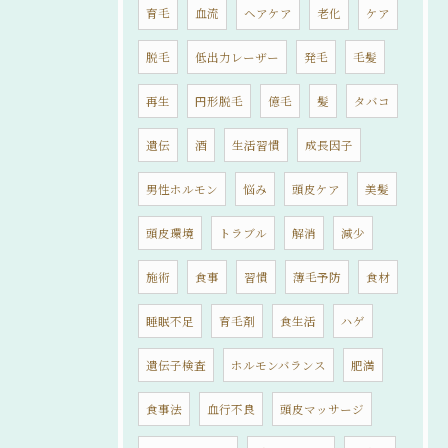
育毛
血流
ヘアケア
老化
ケア
脱毛
低出力レーザー
発毛
毛髪
再生
円形脱毛
億毛
髪
タバコ
遺伝
酒
生活習慣
成長因子
男性ホルモン
悩み
頭皮ケア
美髪
頭皮環境
トラブル
解消
減少
施術
食事
習慣
薄毛予防
食材
睡眠不足
育毛剤
食生活
ハゲ
遺伝子検査
ホルモンバランス
肥満
食事法
血行不良
頭皮マッサージ