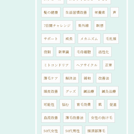
髪の健康
生活習慣改善
栄養素
声
7日間チャレンジ
紫外線
瞑想
サポート
成長
メカニズム
毛乳頭
役割
新常識
毛母細胞
活性化
ミトコンドリア
ヘアサイクル
正常
薄毛ケア
解決法
緩和
改善法
頭皮改善
グッズ
鍼治療
鍼灸治療
可能性
悩む
育毛効果
肌
促進
血流改善
薄毛改善法
女性の抜け毛
50代女性
50代男性
頭頂部薄毛