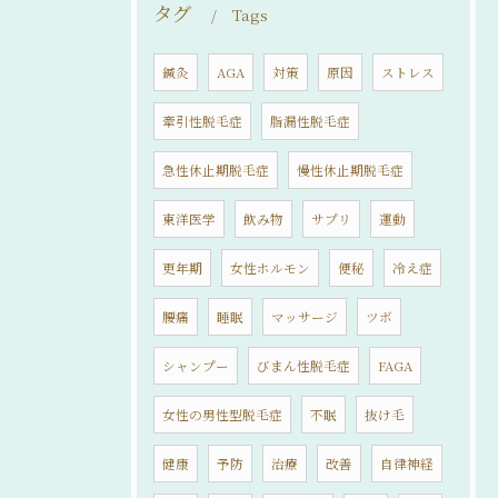
タグ
Tags
鍼灸
AGA
対策
原因
ストレス
牽引性脱毛症
脂漏性脱毛症
急性休止期脱毛症
慢性休止期脱毛症
東洋医学
飲み物
サプリ
運動
更年期
女性ホルモン
便秘
冷え症
腰痛
睡眠
マッサージ
ツボ
シャンプー
びまん性脱毛症
FAGA
女性の男性型脱毛症
不眠
抜け毛
健康
予防
治療
改善
自律神経