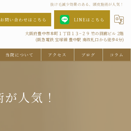
抜け毛減少効果のある、頭皮施術が人気！
お問い合わせはこちら
LINEはこちら
大阪府豊中市本町１丁目１３−２９ 竹の回廊ビル 2階
(阪急電鉄 宝塚線 豊中駅 南改札口から徒歩4分)
当院について
アクセス
ブログ
コラム
女性
AGA
術が人気！
鍼灸
抜け毛
ツボ