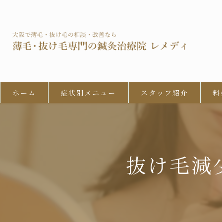
ホーム
症状別メニュー
スタッフ紹介
料
男性型脱毛症 (AGA)
びまん性脱毛症
抜け毛減
女性の男性型脱毛 (FAGA)
円形脱毛症
牽引性脱毛症