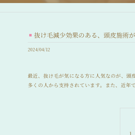
産後脱毛症 (産後の抜け毛)
脂漏性脱毛症
抜け毛減少効果のある、頭皮施術
急性休止期脱毛症
2024/04/12
慢性休止期脱毛症
薄毛について
最近、抜け毛が気になる方に人気なのが、頭
抜け毛について
多くの人から支持されています。また、近年
前髪の後退
髪のボリュームの減少
分け目が薄い