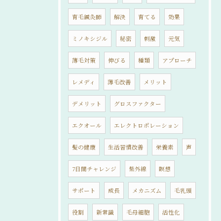
育毛鍼灸師
解決
育てる
効果
ミノキシジル
秘密
刺激
元気
薄毛対策
伸びる
種類
アプローチ
レメディ
薄毛改善
メリット
デメリット
グロスファクター
エクオール
エレクトロポレーション
髪の健康
生活習慣改善
栄養素
声
7日間チャレンジ
紫外線
瞑想
サポート
成長
メカニズム
毛乳頭
役割
新常識
毛母細胞
活性化