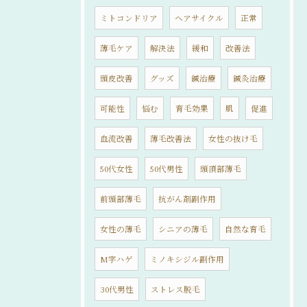
ミトコンドリア
ヘアサイクル
正常
薄毛ケア
解決法
緩和
改善法
頭皮改善
グッズ
鍼治療
鍼灸治療
可能性
悩む
育毛効果
肌
促進
血流改善
薄毛改善法
女性の抜け毛
50代女性
50代男性
頭頂部薄毛
前頭部薄毛
抗がん剤副作用
女性の薄毛
シニアの薄毛
自然な育毛
M字ハゲ
ミノキシジル副作用
30代男性
ストレス脱毛