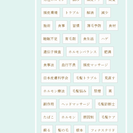
頭皮環境
トラブル
解消
減少
施術
食事
習慣
薄毛予防
食材
睡眠不足
育毛剤
食生活
ハゲ
遺伝子検査
ホルモンバランス
肥満
食事法
血行不良
頭皮マッサージ
日本皮膚科学会
毛髪トラブル
見直す
ホルモン療法
毛髪悩み
禁煙
薬
副作用
ヘッドマッサージ
毛髪診断士
たばこ
ホルモン
原因別
毛髪ケア
蘇る
髪の毛
根本
フィナステリド