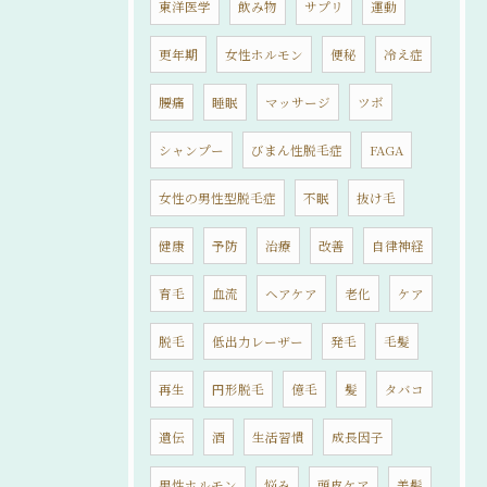
東洋医学
飲み物
サプリ
運動
更年期
女性ホルモン
便秘
冷え症
腰痛
睡眠
マッサージ
ツボ
シャンプー
びまん性脱毛症
FAGA
女性の男性型脱毛症
不眠
抜け毛
健康
予防
治療
改善
自律神経
育毛
血流
ヘアケア
老化
ケア
脱毛
低出力レーザー
発毛
毛髪
再生
円形脱毛
億毛
髪
タバコ
遺伝
酒
生活習慣
成長因子
男性ホルモン
悩み
頭皮ケア
美髪