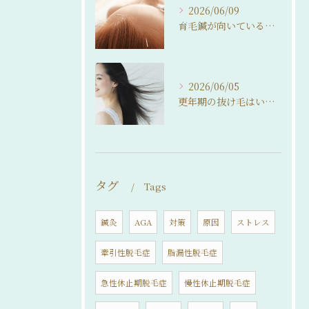
2026/06/09
育毛鍼が向いている人・向いていない人。 来院前に知っておいてほしいこと
2026/06/05
更年期の抜け毛はいつまで続く？ 自然に整えるという選択
タグ
Tags
鍼灸
AGA
対策
原因
ストレス
牽引性脱毛症
脂漏性脱毛症
急性休止期脱毛症
慢性休止期脱毛症