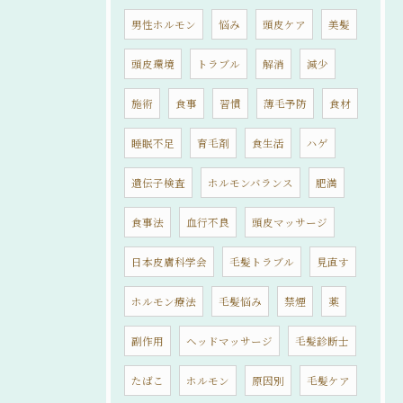
男性ホルモン
悩み
頭皮ケア
美髪
頭皮環境
トラブル
解消
減少
施術
食事
習慣
薄毛予防
食材
睡眠不足
育毛剤
食生活
ハゲ
遺伝子検査
ホルモンバランス
肥満
食事法
血行不良
頭皮マッサージ
日本皮膚科学会
毛髪トラブル
見直す
ホルモン療法
毛髪悩み
禁煙
薬
副作用
ヘッドマッサージ
毛髪診断士
たばこ
ホルモン
原因別
毛髪ケア