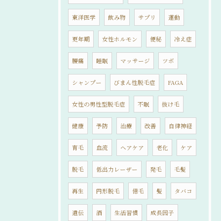
東洋医学
飲み物
サプリ
運動
更年期
女性ホルモン
便秘
冷え症
腰痛
睡眠
マッサージ
ツボ
シャンプー
びまん性脱毛症
FAGA
女性の男性型脱毛症
不眠
抜け毛
健康
予防
治療
改善
自律神経
育毛
血流
ヘアケア
老化
ケア
脱毛
低出力レーザー
発毛
毛髪
再生
円形脱毛
億毛
髪
タバコ
遺伝
酒
生活習慣
成長因子