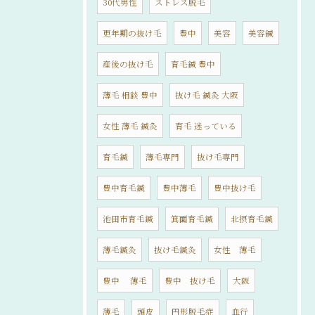
30代男性
ストレス脱毛
更年期の抜け毛
豊中
美容
美容鍼
産後の抜け毛
育毛鍼 豊中
薄毛 相談 豊中
抜け毛 鍼灸 大阪
女性 薄毛 鍼灸
育毛 迷っている
育毛鍼
薄毛専門
抜け毛専門
豊中育毛鍼
豊中薄毛
豊中抜け毛
池田市育毛鍼
箕面育毛鍼
北摂育毛鍼
薄毛鍼灸
抜け毛鍼灸
女性 薄毛
豊中 薄毛
豊中 抜け毛
大阪
薄毛
頭皮
円形脱毛症
血行