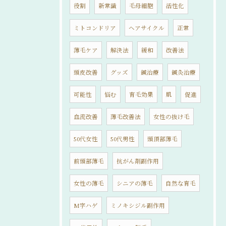
役割
新常識
毛母細胞
活性化
ミトコンドリア
ヘアサイクル
正常
薄毛ケア
解決法
緩和
改善法
頭皮改善
グッズ
鍼治療
鍼灸治療
可能性
悩む
育毛効果
肌
促進
血流改善
薄毛改善法
女性の抜け毛
50代女性
50代男性
頭頂部薄毛
前頭部薄毛
抗がん剤副作用
女性の薄毛
シニアの薄毛
自然な育毛
M字ハゲ
ミノキシジル副作用