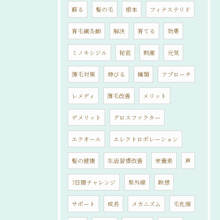
蘇る
髪の毛
根本
フィナステリド
育毛鍼灸師
解決
育てる
効果
ミノキシジル
秘密
刺激
元気
薄毛対策
伸びる
種類
アプローチ
レメディ
薄毛改善
メリット
デメリット
グロスファクター
エクオール
エレクトロポレーション
髪の健康
生活習慣改善
栄養素
声
7日間チャレンジ
紫外線
瞑想
サポート
成長
メカニズム
毛乳頭