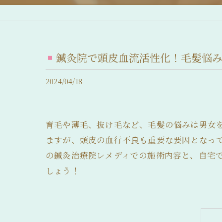
産後脱毛症 (産後の抜け毛)
脂漏性脱毛症
鍼灸院で頭皮血流活性化！毛髪悩
急性休止期脱毛症
2024/04/18
慢性休止期脱毛症
薄毛について
育毛や薄毛、抜け毛など、毛髪の悩みは男女
抜け毛について
ますが、頭皮の血行不良も重要な要因となっ
の鍼灸治療院レメディでの施術内容と、自宅
前髪の後退
しょう！
髪のボリュームの減少
分け目が薄い