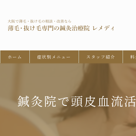
ホーム
症状別メニュー
スタッフ紹介
料
男性型脱毛症 (AGA)
びまん性脱毛症
鍼灸院で頭皮血流
女性の男性型脱毛 (FAGA)
円形脱毛症
牽引性脱毛症