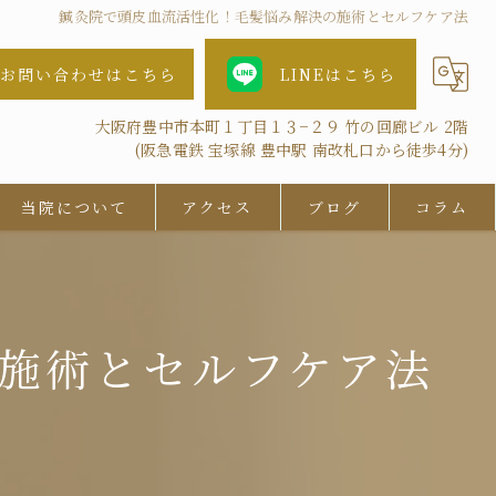
鍼灸院で頭皮血流活性化！毛髪悩み解決の施術とセルフケア法
お問い合わせはこちら
LINEはこちら
大阪府豊中市本町１丁目１３−２９ 竹の回廊ビル 2階
(阪急電鉄 宝塚線 豊中駅 南改札口から徒歩4分)
当院について
アクセス
ブログ
コラム
女性
AGA
施術とセルフケア法
鍼灸
抜け毛
ツボ