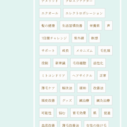
デメリット
グロスファクター
エクオール
エレクトロポレーション
髪の健康
生活習慣改善
栄養素
声
7日間チャレンジ
紫外線
瞑想
サポート
成長
メカニズム
毛乳頭
役割
新常識
毛母細胞
活性化
ミトコンドリア
ヘアサイクル
正常
薄毛ケア
解決法
緩和
改善法
頭皮改善
グッズ
鍼治療
鍼灸治療
可能性
悩む
育毛効果
肌
促進
血流改善
薄毛改善法
女性の抜け毛