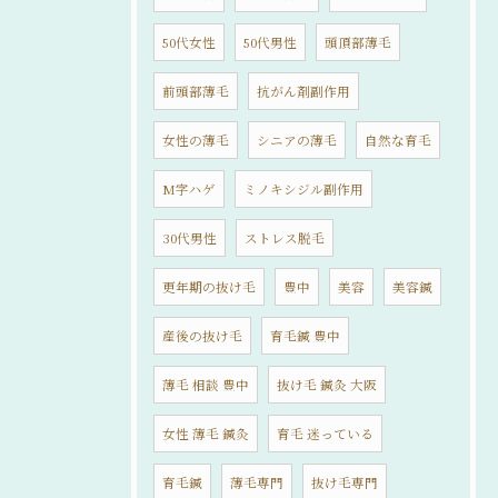
50代女性
50代男性
頭頂部薄毛
前頭部薄毛
抗がん剤副作用
女性の薄毛
シニアの薄毛
自然な育毛
M字ハゲ
ミノキシジル副作用
30代男性
ストレス脱毛
更年期の抜け毛
豊中
美容
美容鍼
産後の抜け毛
育毛鍼 豊中
薄毛 相談 豊中
抜け毛 鍼灸 大阪
女性 薄毛 鍼灸
育毛 迷っている
育毛鍼
薄毛専門
抜け毛専門