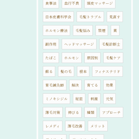
食事法
血行不良
頭皮マッサージ
日本皮膚科学会
毛髪トラブル
見直す
ホルモン療法
毛髪悩み
禁煙
薬
副作用
ヘッドマッサージ
毛髪診断士
たばこ
ホルモン
原因別
毛髪ケア
蘇る
髪の毛
根本
フィナステリド
育毛鍼灸師
解決
育てる
効果
ミノキシジル
秘密
刺激
元気
薄毛対策
伸びる
種類
アプローチ
レメディ
薄毛改善
メリット