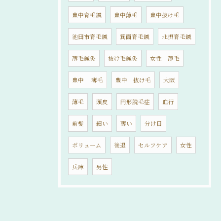
豊中育毛鍼
豊中薄毛
豊中抜け毛
池田市育毛鍼
箕面育毛鍼
北摂育毛鍼
薄毛鍼灸
抜け毛鍼灸
女性 薄毛
豊中 薄毛
豊中 抜け毛
大阪
薄毛
頭皮
円形脱毛症
血行
前髪
細い
薄い
分け目
ボリューム
後退
セルフケア
女性
兵庫
男性