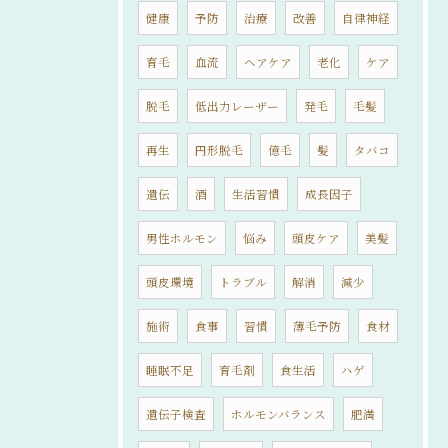
健康
予防
治療
改善
自律神経
育毛
血流
ヘアケア
老化
ケア
脱毛
低出力レーザー
発毛
毛髪
再生
円形脱毛
億毛
髪
タバコ
遺伝
酒
生活習慣
成長因子
男性ホルモン
悩み
頭皮ケア
美髪
頭皮環境
トラブル
解消
減少
施術
食事
習慣
薄毛予防
食材
睡眠不足
育毛剤
食生活
ハゲ
遺伝子検査
ホルモンバランス
肥満