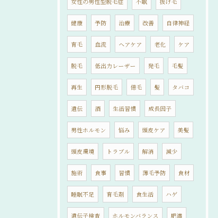
女性の男性型脱毛症
不眠
抜け毛
健康
予防
治療
改善
自律神経
育毛
血流
ヘアケア
老化
ケア
脱毛
低出力レーザー
発毛
毛髪
再生
円形脱毛
億毛
髪
タバコ
遺伝
酒
生活習慣
成長因子
男性ホルモン
悩み
頭皮ケア
美髪
頭皮環境
トラブル
解消
減少
施術
食事
習慣
薄毛予防
食材
睡眠不足
育毛剤
食生活
ハゲ
遺伝子検査
ホルモンバランス
肥満