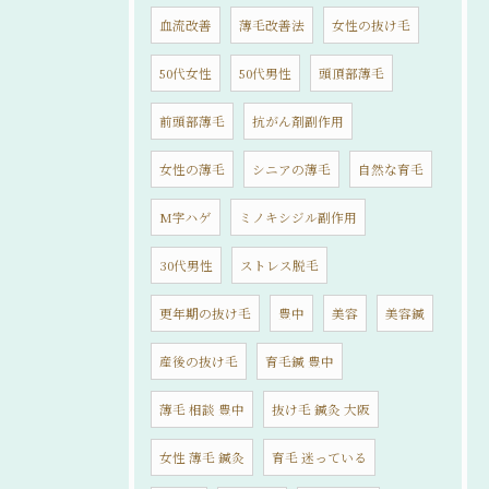
血流改善
薄毛改善法
女性の抜け毛
50代女性
50代男性
頭頂部薄毛
前頭部薄毛
抗がん剤副作用
女性の薄毛
シニアの薄毛
自然な育毛
M字ハゲ
ミノキシジル副作用
30代男性
ストレス脱毛
更年期の抜け毛
豊中
美容
美容鍼
産後の抜け毛
育毛鍼 豊中
薄毛 相談 豊中
抜け毛 鍼灸 大阪
女性 薄毛 鍼灸
育毛 迷っている