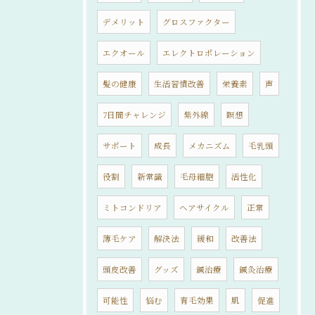
デメリット
グロスファクター
エクオール
エレクトロポレーション
髪の健康
生活習慣改善
栄養素
声
7日間チャレンジ
紫外線
瞑想
サポート
成長
メカニズム
毛乳頭
役割
新常識
毛母細胞
活性化
ミトコンドリア
ヘアサイクル
正常
薄毛ケア
解決法
緩和
改善法
頭皮改善
グッズ
鍼治療
鍼灸治療
可能性
悩む
育毛効果
肌
促進