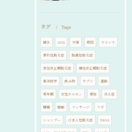
タグ
Tags
鍼灸
AGA
対策
原因
ストレス
牽引性脱毛症
脂漏性脱毛症
急性休止期脱毛症
慢性休止期脱毛症
東洋医学
飲み物
サプリ
運動
更年期
女性ホルモン
便秘
冷え症
腰痛
睡眠
マッサージ
ツボ
シャンプー
びまん性脱毛症
FAGA