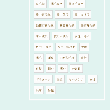
育毛鍼
薄毛専門
抜け毛専門
豊中育毛鍼
豊中薄毛
豊中抜け毛
池田市育毛鍼
箕面育毛鍼
北摂育毛鍼
薄毛鍼灸
抜け毛鍼灸
女性 薄毛
豊中 薄毛
豊中 抜け毛
大阪
薄毛
頭皮
円形脱毛症
血行
前髪
細い
薄い
分け目
ボリューム
後退
セルフケア
女性
兵庫
男性