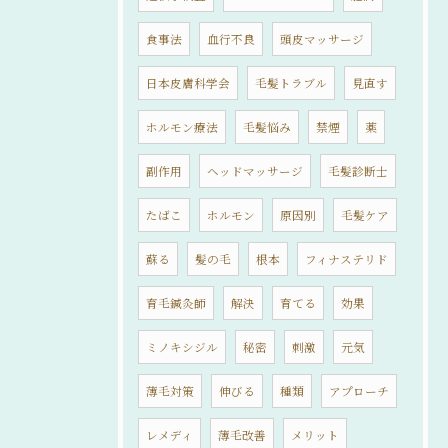
食事法
血行不良
頭皮マッサージ
日本皮膚科学会
毛髪トラブル
見直す
ホルモン療法
毛髪悩み
禁煙
薬
副作用
ヘッドマッサージ
毛髪診断士
たばこ
ホルモン
原因別
毛髪ケア
蘇る
髪の毛
根本
フィナステリド
育毛鍼灸師
解決
育てる
効果
ミノキシジル
秘密
刺激
元気
薄毛対策
伸びる
種類
アプローチ
レメディ
薄毛改善
メリット