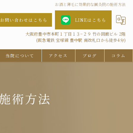
お酒と薄毛に効果的な鍼灸院の施術方法
お問い合わせはこちら
LINEはこちら
大阪府豊中市本町１丁目１３−２９ 竹の回廊ビル 2階
(阪急電鉄 宝塚線 豊中駅 南改札口から徒歩4分)
当院について
アクセス
ブログ
コラム
女性
AGA
施術方法
鍼灸
抜け毛
ツボ