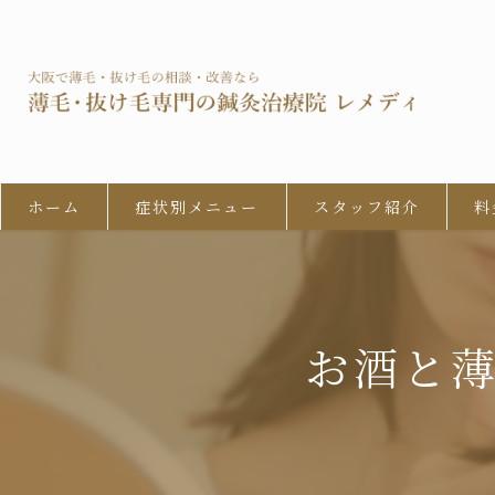
ホーム
症状別メニュー
スタッフ紹介
料
男性型脱毛症 (AGA)
びまん性脱毛症
お酒と
女性の男性型脱毛 (FAGA)
円形脱毛症
牽引性脱毛症