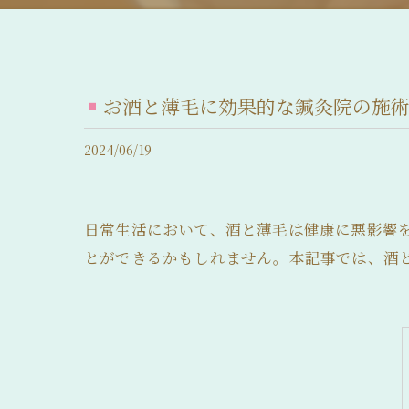
産後脱毛症 (産後の抜け毛)
脂漏性脱毛症
お酒と薄毛に効果的な鍼灸院の施
急性休止期脱毛症
2024/06/19
慢性休止期脱毛症
薄毛について
日常生活において、酒と薄毛は健康に悪影響
抜け毛について
とができるかもしれません。本記事では、酒
前髪の後退
髪のボリュームの減少
分け目が薄い