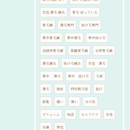
女性 薄毛 鍼灸
育毛 迷っている
育毛鍼
薄毛専門
抜け毛専門
豊中育毛鍼
豊中薄毛
豊中抜け毛
池田市育毛鍼
箕面育毛鍼
北摂育毛鍼
薄毛鍼灸
抜け毛鍼灸
女性 薄毛
豊中 薄毛
豊中 抜け毛
大阪
薄毛
頭皮
円形脱毛症
血行
前髪
細い
薄い
分け目
ボリューム
後退
セルフケア
女性
兵庫
男性