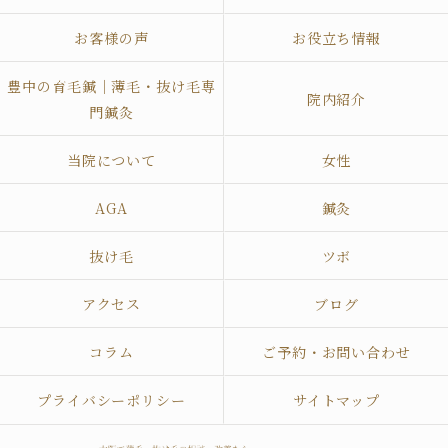
お客様の声
お役立ち情報
豊中の育毛鍼｜薄毛・抜け毛専
院内紹介
門鍼灸
当院について
女性
AGA
鍼灸
抜け毛
ツボ
アクセス
ブログ
コラム
ご予約・お問い合わせ
プライバシーポリシー
サイトマップ