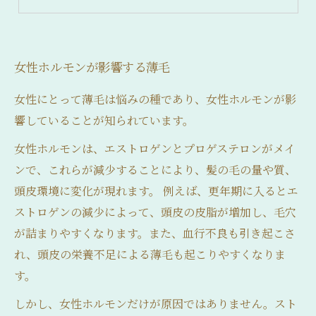
女性ホルモンのバランスを保つライフスタイル
女性ホルモンが影響する薄毛
女性にとって薄毛は悩みの種であり、女性ホルモンが影
響していることが知られています。
女性ホルモンは、エストロゲンとプロゲステロンがメイ
ンで、これらが減少することにより、髪の毛の量や質、
頭皮環境に変化が現れます。 例えば、更年期に入るとエ
ストロゲンの減少によって、頭皮の皮脂が増加し、毛穴
が詰まりやすくなります。また、血行不良も引き起こさ
れ、頭皮の栄養不足による薄毛も起こりやすくなりま
す。
しかし、女性ホルモンだけが原因ではありません。スト