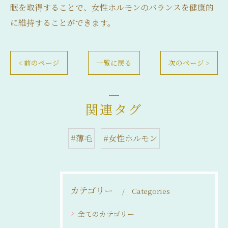
眠を取得することで、女性ホルモンのバランスを健康的
に維持することができます。
< 前のページ
一覧に戻る
次のページ >
関連タグ
#薄毛
#女性ホルモン
カテゴリー
Categories
全てのカテゴリー