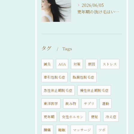
2026/06/05
更年期の抜け毛はいつまで続く？ 自然に整えるという選択
タグ
Tags
鍼灸
AGA
対策
原因
ストレス
牽引性脱毛症
脂漏性脱毛症
急性休止期脱毛症
慢性休止期脱毛症
東洋医学
飲み物
サプリ
運動
更年期
女性ホルモン
便秘
冷え症
腰痛
睡眠
マッサージ
ツボ