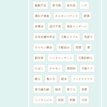
睡眠不足
育毛剤
食生活
ハゲ
遺伝子検査
ホルモンバランス
肥満
食事法
血行不良
頭皮マッサージ
日本皮膚科学会
毛髪トラブル
見直す
ホルモン療法
毛髪悩み
禁煙
薬
副作用
ヘッドマッサージ
毛髪診断士
たばこ
ホルモン
原因別
毛髪ケア
蘇る
髪の毛
根本
フィナステリド
育毛鍼灸師
解決
育てる
効果
ミノキシジル
秘密
刺激
元気