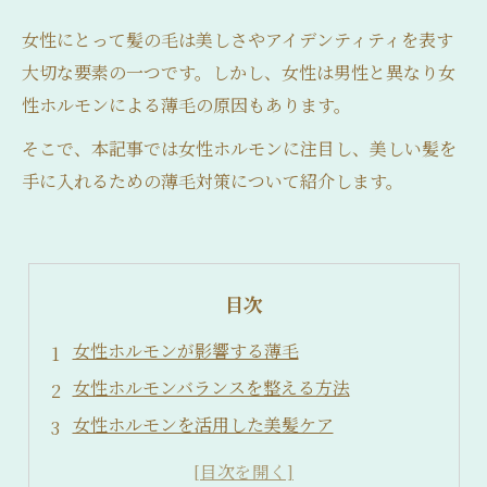
女性にとって髪の毛は美しさやアイデンティティを表す
大切な要素の一つです。しかし、女性は男性と異なり女
性ホルモンによる薄毛の原因もあります。
そこで、本記事では女性ホルモンに注目し、美しい髪を
手に入れるための薄毛対策について紹介します。
目次
女性ホルモンが影響する薄毛
女性ホルモンバランスを整える方法
女性ホルモンを活用した美髪ケア
女性ホルモンと食事の関係