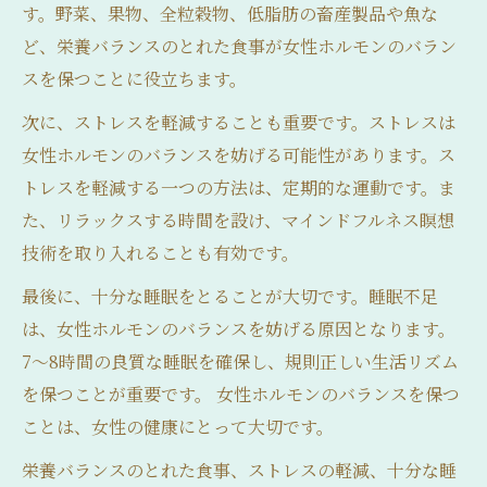
す。野菜、果物、全粒穀物、低脂肪の畜産製品や魚な
ど、栄養バランスのとれた食事が女性ホルモンのバラン
スを保つことに役立ちます。
次に、ストレスを軽減することも重要です。ストレスは
女性ホルモンのバランスを妨げる可能性があります。ス
トレスを軽減する一つの方法は、定期的な運動です。ま
た、リラックスする時間を設け、マインドフルネス瞑想
技術を取り入れることも有効です。
最後に、十分な睡眠をとることが大切です。睡眠不足
は、女性ホルモンのバランスを妨げる原因となります。
7〜8時間の良質な睡眠を確保し、規則正しい生活リズム
を保つことが重要です。 女性ホルモンのバランスを保つ
ことは、女性の健康にとって大切です。
栄養バランスのとれた食事、ストレスの軽減、十分な睡