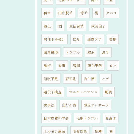
再生
円形脱毛
億毛
髪
タバコ
遺伝
酒
生活習慣
成長因子
男性ホルモン
悩み
頭皮ケア
美髪
頭皮環境
トラブル
解消
減少
施術
食事
習慣
薄毛予防
食材
睡眠不足
育毛剤
食生活
ハゲ
遺伝子検査
ホルモンバランス
肥満
食事法
血行不良
頭皮マッサージ
日本皮膚科学会
毛髪トラブル
見直す
ホルモン療法
毛髪悩み
禁煙
薬