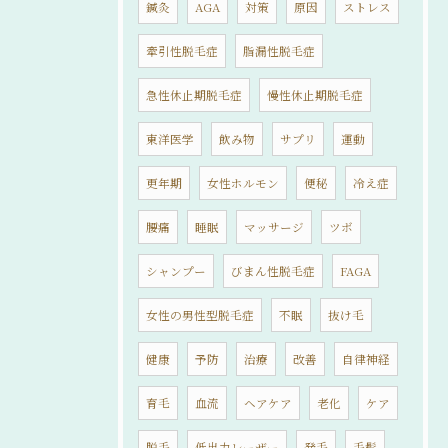
鍼灸
AGA
対策
原因
ストレス
牽引性脱毛症
脂漏性脱毛症
急性休止期脱毛症
慢性休止期脱毛症
東洋医学
飲み物
サプリ
運動
更年期
女性ホルモン
便秘
冷え症
腰痛
睡眠
マッサージ
ツボ
シャンプー
びまん性脱毛症
FAGA
女性の男性型脱毛症
不眠
抜け毛
健康
予防
治療
改善
自律神経
育毛
血流
ヘアケア
老化
ケア
脱毛
低出力レーザー
発毛
毛髪