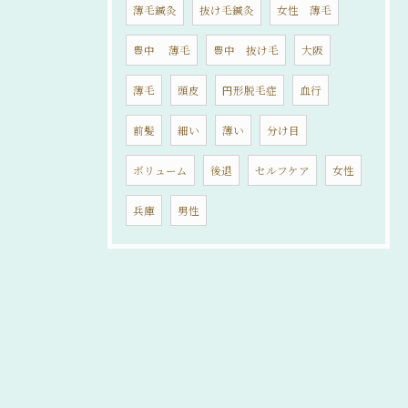
薄毛鍼灸
抜け毛鍼灸
女性 薄毛
豊中 薄毛
豊中 抜け毛
大阪
薄毛
頭皮
円形脱毛症
血行
前髪
細い
薄い
分け目
ボリューム
後退
セルフケア
女性
兵庫
男性