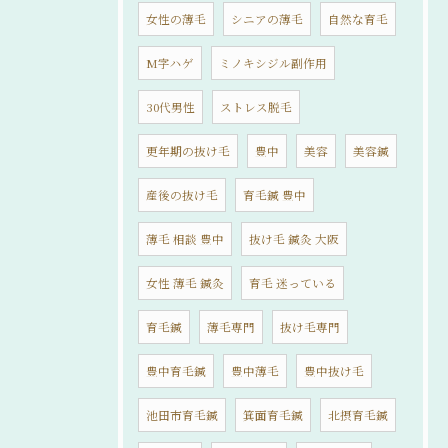
女性の薄毛
シニアの薄毛
自然な育毛
M字ハゲ
ミノキシジル副作用
30代男性
ストレス脱毛
更年期の抜け毛
豊中
美容
美容鍼
産後の抜け毛
育毛鍼 豊中
薄毛 相談 豊中
抜け毛 鍼灸 大阪
女性 薄毛 鍼灸
育毛 迷っている
育毛鍼
薄毛専門
抜け毛専門
豊中育毛鍼
豊中薄毛
豊中抜け毛
池田市育毛鍼
箕面育毛鍼
北摂育毛鍼