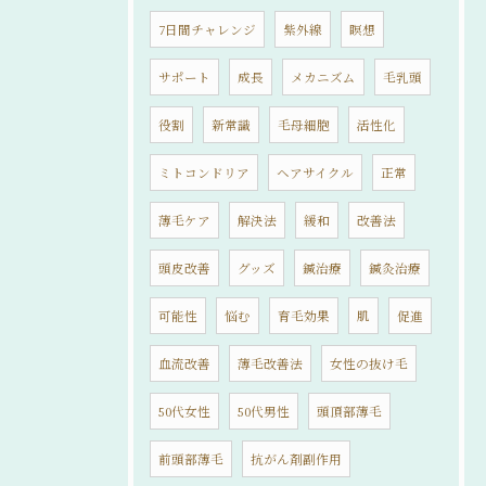
7日間チャレンジ
紫外線
瞑想
サポート
成長
メカニズム
毛乳頭
役割
新常識
毛母細胞
活性化
ミトコンドリア
ヘアサイクル
正常
薄毛ケア
解決法
緩和
改善法
頭皮改善
グッズ
鍼治療
鍼灸治療
可能性
悩む
育毛効果
肌
促進
血流改善
薄毛改善法
女性の抜け毛
50代女性
50代男性
頭頂部薄毛
前頭部薄毛
抗がん剤副作用