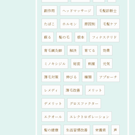
副作用
ヘッドマッサージ
毛髪診断士
たばこ
ホルモン
原因別
毛髪ケア
蘇る
髪の毛
根本
フィナステリド
育毛鍼灸師
解決
育てる
効果
ミノキシジル
秘密
刺激
元気
薄毛対策
伸びる
種類
アプローチ
レメディ
薄毛改善
メリット
デメリット
グロスファクター
エクオール
エレクトロポレーション
髪の健康
生活習慣改善
栄養素
声