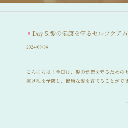
産後脱毛症 (産後の抜け毛)
脂漏性脱毛症
Day 5:髪の健康を守るセルフケア
急性休止期脱毛症
2024/09/04
慢性休止期脱毛症
薄毛について
こんにちは！今日は、髪の健康を守るための
抜け毛について
抜け毛を予防し、健康な髪を育てることがで
前髪の後退
髪のボリュームの減少
分け目が薄い