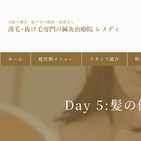
ホーム
症状別メニュー
スタッフ紹介
料
男性型脱毛症 (AGA)
びまん性脱毛症
Day 5:
女性の男性型脱毛 (FAGA)
円形脱毛症
牽引性脱毛症