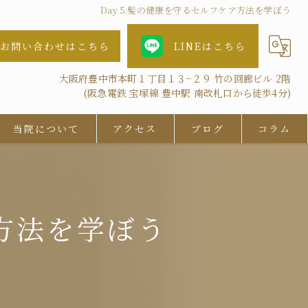
Day 5:髪の健康を守るセルフケア方法を学ぼう
お問い合わせはこちら
LINEはこちら
大阪府豊中市本町１丁目１３−２９ 竹の回廊ビル 2階
(阪急電鉄 宝塚線 豊中駅 南改札口から徒歩4分)
当院について
アクセス
ブログ
コラム
女性
AGA
ア方法を学ぼう
鍼灸
抜け毛
ツボ