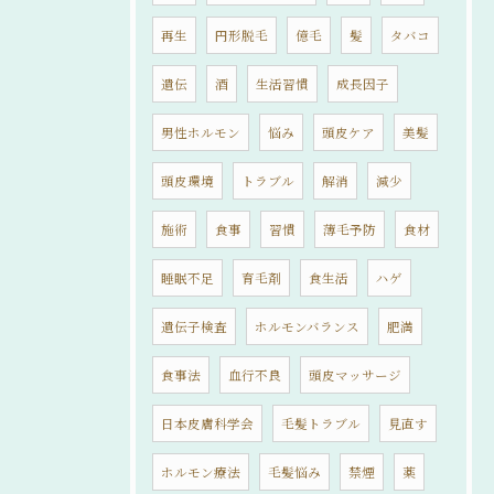
再生
円形脱毛
億毛
髪
タバコ
遺伝
酒
生活習慣
成長因子
男性ホルモン
悩み
頭皮ケア
美髪
頭皮環境
トラブル
解消
減少
施術
食事
習慣
薄毛予防
食材
睡眠不足
育毛剤
食生活
ハゲ
遺伝子検査
ホルモンバランス
肥満
食事法
血行不良
頭皮マッサージ
日本皮膚科学会
毛髪トラブル
見直す
ホルモン療法
毛髪悩み
禁煙
薬