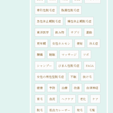
牽引性脱毛症
脂漏性脱毛症
急性休止期脱毛症
慢性休止期脱毛症
東洋医学
飲み物
サプリ
運動
更年期
女性ホルモン
便秘
冷え症
腰痛
睡眠
マッサージ
ツボ
シャンプー
びまん性脱毛症
FAGA
女性の男性型脱毛症
不眠
抜け毛
健康
予防
治療
改善
自律神経
育毛
血流
ヘアケア
老化
ケア
脱毛
低出力レーザー
発毛
毛髪