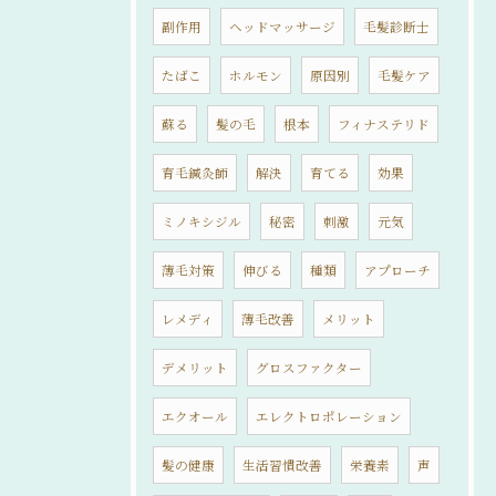
副作用
ヘッドマッサージ
毛髪診断士
たばこ
ホルモン
原因別
毛髪ケア
蘇る
髪の毛
根本
フィナステリド
育毛鍼灸師
解決
育てる
効果
ミノキシジル
秘密
刺激
元気
薄毛対策
伸びる
種類
アプローチ
レメディ
薄毛改善
メリット
デメリット
グロスファクター
エクオール
エレクトロポレーション
髪の健康
生活習慣改善
栄養素
声