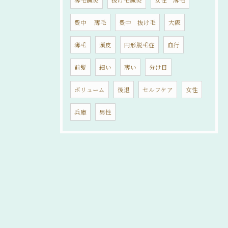
豊中 薄毛
豊中 抜け毛
大阪
薄毛
頭皮
円形脱毛症
血行
前髪
細い
薄い
分け目
ボリューム
後退
セルフケア
女性
兵庫
男性