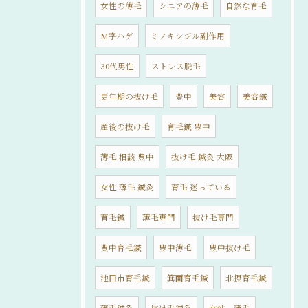
女性の薄毛
シニアの薄毛
自然な育毛
M字ハゲ
ミノキシジル副作用
30代男性
ストレス脱毛
更年期の抜け毛
豊中
美容
美容鍼
産後の抜け毛
育毛鍼 豊中
薄毛 相談 豊中
抜け毛 鍼灸 大阪
女性 薄毛 鍼灸
育毛 迷っている
育毛鍼
薄毛専門
抜け毛専門
豊中育毛鍼
豊中薄毛
豊中抜け毛
池田市育毛鍼
箕面育毛鍼
北摂育毛鍼
薄毛鍼灸
抜け毛鍼灸
女性 薄毛