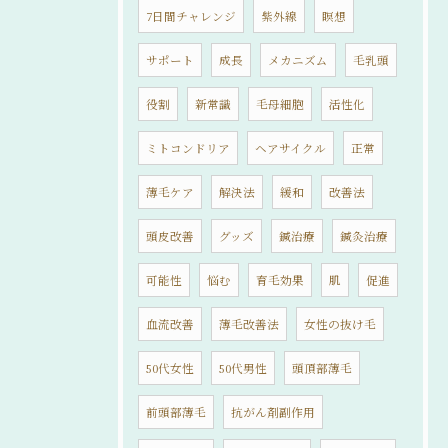
7日間チャレンジ
紫外線
瞑想
サポート
成長
メカニズム
毛乳頭
役割
新常識
毛母細胞
活性化
ミトコンドリア
ヘアサイクル
正常
薄毛ケア
解決法
緩和
改善法
頭皮改善
グッズ
鍼治療
鍼灸治療
可能性
悩む
育毛効果
肌
促進
血流改善
薄毛改善法
女性の抜け毛
50代女性
50代男性
頭頂部薄毛
前頭部薄毛
抗がん剤副作用