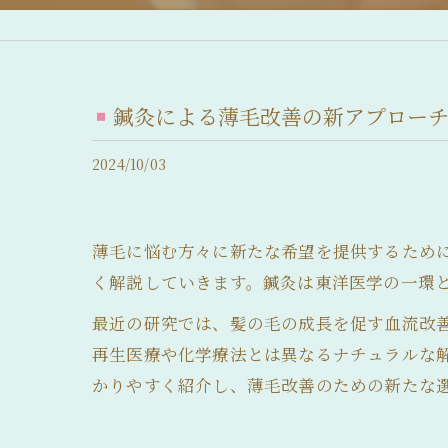
産後脱毛症 (産後の抜け毛)
脂漏性脱毛症
鍼灸による薄毛改善の新アプロー
急性休止期脱毛症
2024/10/03
慢性休止期脱毛症
薄毛について
薄毛に悩む方々に新たな希望を提供するため
抜け毛について
く解説していきます。鍼灸は東洋医学の一環
前髪の後退
最近の研究では、髪の毛の成長を促す血流改
再生医療や化学療法とは異なるナチュラルな
髪のボリュームの減少
かりやすく紹介し、薄毛改善のための新たな
分け目が薄い