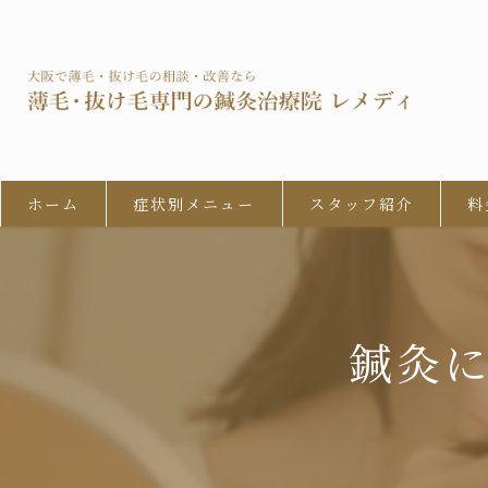
ホーム
症状別メニュー
スタッフ紹介
料
男性型脱毛症 (AGA)
びまん性脱毛症
鍼灸
女性の男性型脱毛 (FAGA)
円形脱毛症
牽引性脱毛症