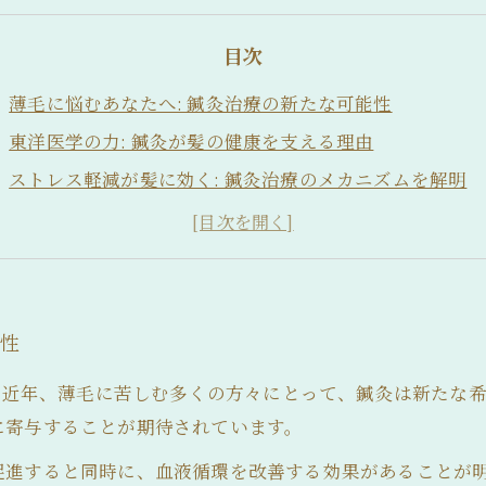
目次
薄毛に悩むあなたへ: 鍼灸治療の新たな可能性
東洋医学の力: 鍼灸が髪の健康を支える理由
ストレス軽減が髪に効く: 鍼灸治療のメカニズムを解明
成功事例から学ぶ: 鍼灸による薄毛改善の実際
薄毛治療の選択肢: 鍼灸がもたらす自然な解決法
未来の髪のために: 鍼灸で見られる薄毛改善の新アプロ
能性
性 近年、薄毛に苦しむ多くの方々にとって、鍼灸は新たな
に寄与することが期待されています。
促進すると同時に、血液循環を改善する効果があることが