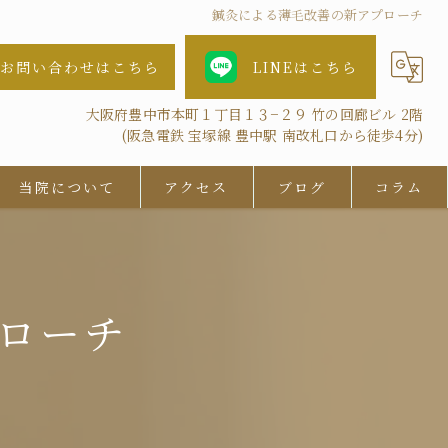
鍼灸による薄毛改善の新アプローチ
お問い合わせはこちら
LINEはこちら
大阪府豊中市本町１丁目１３−２９ 竹の回廊ビル 2階
(阪急電鉄 宝塚線 豊中駅 南改札口から徒歩4分)
当院について
アクセス
ブログ
コラム
女性
AGA
ローチ
鍼灸
抜け毛
ツボ