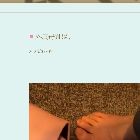
産後脱毛症 (産後の抜け毛)
脂漏性脱毛症
外反母趾は、
急性休止期脱毛症
2026/07/02
慢性休止期脱毛症
薄毛について
抜け毛について
前髪の後退
髪のボリュームの減少
分け目が薄い