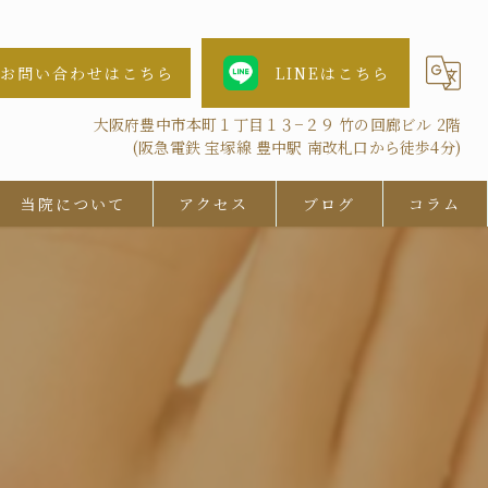
お問い合わせはこちら
LINEはこちら
大阪府豊中市本町１丁目１３−２９ 竹の回廊ビル 2階
(阪急電鉄 宝塚線 豊中駅 南改札口から徒歩4分)
当院について
アクセス
ブログ
コラム
女性
AGA
鍼灸
抜け毛
ツボ