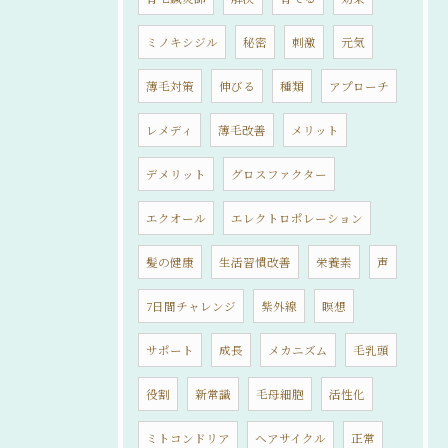
ミノキシジル
秘密
刺激
元気
薄毛対策
伸びる
種類
アプローチ
レメディ
薄毛改善
メリット
デメリット
グロスファクター
エクオール
エレクトロポレーション
髪の健康
生活習慣改善
栄養素
声
7日間チャレンジ
紫外線
瞑想
サポート
成長
メカニズム
毛乳頭
役割
新常識
毛母細胞
活性化
ミトコンドリア
ヘアサイクル
正常