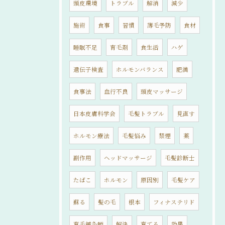
頭皮環境
トラブル
解消
減少
施術
食事
習慣
薄毛予防
食材
睡眠不足
育毛剤
食生活
ハゲ
遺伝子検査
ホルモンバランス
肥満
食事法
血行不良
頭皮マッサージ
日本皮膚科学会
毛髪トラブル
見直す
ホルモン療法
毛髪悩み
禁煙
薬
副作用
ヘッドマッサージ
毛髪診断士
たばこ
ホルモン
原因別
毛髪ケア
蘇る
髪の毛
根本
フィナステリド
育毛鍼灸師
解決
育てる
効果