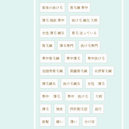
産後の抜け毛
育毛鍼 豊中
薄毛 相談 豊中
抜け毛 鍼灸 大阪
女性 薄毛 鍼灸
育毛 迷っている
育毛鍼
薄毛専門
抜け毛専門
豊中育毛鍼
豊中薄毛
豊中抜け毛
池田市育毛鍼
箕面育毛鍼
北摂育毛鍼
薄毛鍼灸
抜け毛鍼灸
女性 薄毛
豊中 薄毛
豊中 抜け毛
大阪
薄毛
頭皮
円形脱毛症
血行
前髪
細い
薄い
分け目