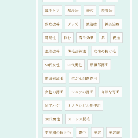
薄毛ケア
解決法
緩和
改善法
頭皮改善
グッズ
鍼治療
鍼灸治療
可能性
悩む
育毛効果
肌
促進
血流改善
薄毛改善法
女性の抜け毛
50代女性
50代男性
頭頂部薄毛
前頭部薄毛
抗がん剤副作用
女性の薄毛
シニアの薄毛
自然な育毛
M字ハゲ
ミノキシジル副作用
30代男性
ストレス脱毛
更年期の抜け毛
豊中
美容
美容鍼