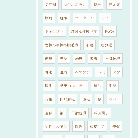
更年期
女性ホルモン
便秘
冷え症
腰痛
睡眠
マッサージ
ツボ
シャンプー
びまん性脱毛症
FAGA
女性の男性型脱毛症
不眠
抜け毛
健康
予防
治療
改善
自律神経
育毛
血流
ヘアケア
老化
ケア
脱毛
低出力レーザー
発毛
毛髪
再生
円形脱毛
億毛
髪
タバコ
遺伝
酒
生活習慣
成長因子
男性ホルモン
悩み
頭皮ケア
美髪