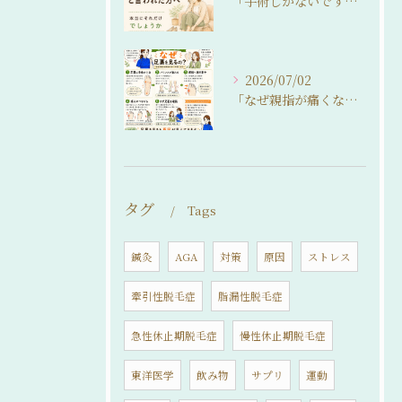
「手術しかないですね…」
2026/07/02
「なぜ親指が痛くなるの？」
タグ
Tags
鍼灸
AGA
対策
原因
ストレス
牽引性脱毛症
脂漏性脱毛症
急性休止期脱毛症
慢性休止期脱毛症
東洋医学
飲み物
サプリ
運動