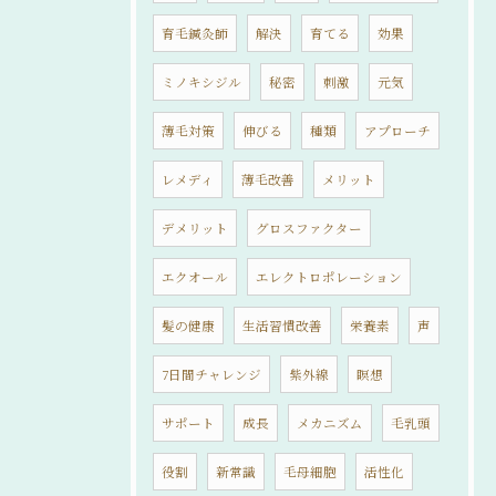
育毛鍼灸師
解決
育てる
効果
ミノキシジル
秘密
刺激
元気
薄毛対策
伸びる
種類
アプローチ
レメディ
薄毛改善
メリット
デメリット
グロスファクター
エクオール
エレクトロポレーション
髪の健康
生活習慣改善
栄養素
声
7日間チャレンジ
紫外線
瞑想
サポート
成長
メカニズム
毛乳頭
役割
新常識
毛母細胞
活性化