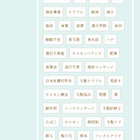
頭皮環境
トラブル
解消
減少
施術
食事
習慣
薄毛予防
食材
睡眠不足
育毛剤
食生活
ハゲ
遺伝子検査
ホルモンバランス
肥満
食事法
血行不良
頭皮マッサージ
日本皮膚科学会
毛髪トラブル
見直す
ホルモン療法
毛髪悩み
禁煙
薬
副作用
ヘッドマッサージ
毛髪診断士
たばこ
ホルモン
原因別
毛髪ケア
蘇る
髪の毛
根本
フィナステリド