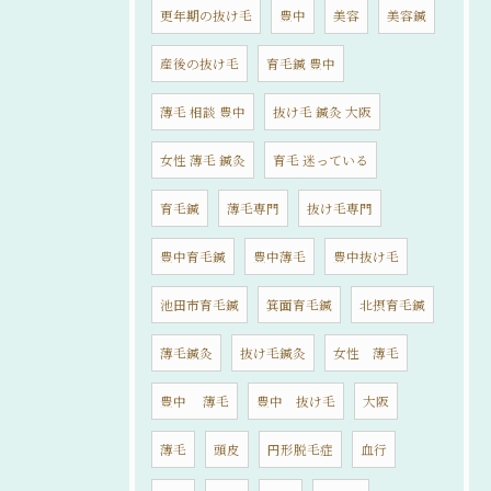
更年期の抜け毛
豊中
美容
美容鍼
産後の抜け毛
育毛鍼 豊中
薄毛 相談 豊中
抜け毛 鍼灸 大阪
女性 薄毛 鍼灸
育毛 迷っている
育毛鍼
薄毛専門
抜け毛専門
豊中育毛鍼
豊中薄毛
豊中抜け毛
池田市育毛鍼
箕面育毛鍼
北摂育毛鍼
薄毛鍼灸
抜け毛鍼灸
女性 薄毛
豊中 薄毛
豊中 抜け毛
大阪
薄毛
頭皮
円形脱毛症
血行