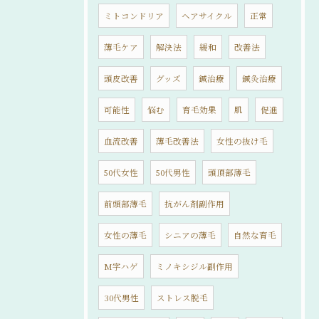
ミトコンドリア
ヘアサイクル
正常
薄毛ケア
解決法
緩和
改善法
頭皮改善
グッズ
鍼治療
鍼灸治療
可能性
悩む
育毛効果
肌
促進
血流改善
薄毛改善法
女性の抜け毛
50代女性
50代男性
頭頂部薄毛
前頭部薄毛
抗がん剤副作用
女性の薄毛
シニアの薄毛
自然な育毛
M字ハゲ
ミノキシジル副作用
30代男性
ストレス脱毛