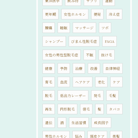
東洋医学
飲み物
サプリ
運動
更年期
女性ホルモン
便秘
冷え症
腰痛
睡眠
マッサージ
ツボ
シャンプー
びまん性脱毛症
FAGA
女性の男性型脱毛症
不眠
抜け毛
健康
予防
治療
改善
自律神経
育毛
血流
ヘアケア
老化
ケア
脱毛
低出力レーザー
発毛
毛髪
再生
円形脱毛
億毛
髪
タバコ
遺伝
酒
生活習慣
成長因子
男性ホルモン
悩み
頭皮ケア
美髪