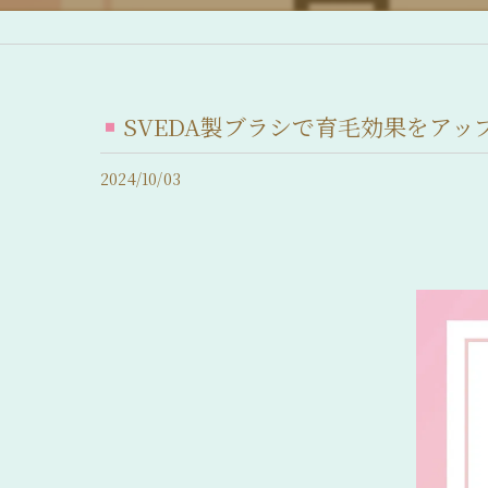
産後脱毛症 (産後の抜け毛)
脂漏性脱毛症
SVEDA製ブラシで育毛効果をアップ！
急性休止期脱毛症
2024/10/03
慢性休止期脱毛症
薄毛について
抜け毛について
前髪の後退
髪のボリュームの減少
分け目が薄い