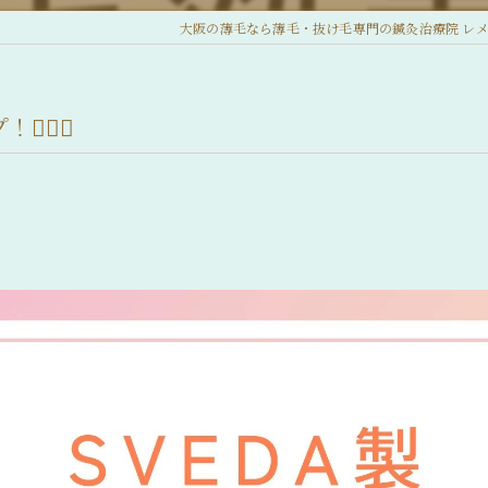
大阪の薄毛なら薄毛・抜け毛専門の鍼灸治療院 レ
‍♂️✨