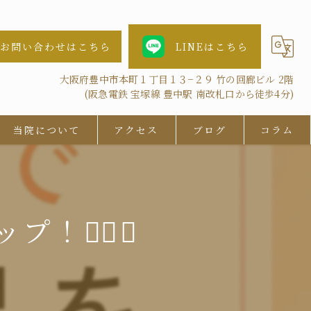
お問い合わせはこちら
LINEはこちら
大阪府豊中市本町１丁目１３−２９ 竹の回廊ビル 2階
(阪急電鉄 宝塚線 豊中駅 南改札口から徒歩4分)
当院について
アクセス
ブログ
コラム
女性
AGA
💆‍♂️✨
鍼灸
抜け毛
ツボ