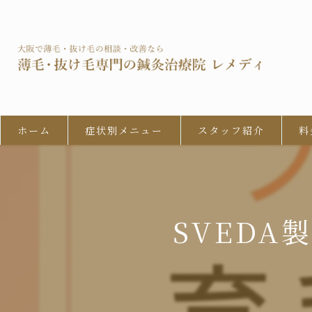
ホーム
症状別メニュー
スタッフ紹介
料
男性型脱毛症 (AGA)
びまん性脱毛症
SVEDA
女性の男性型脱毛 (FAGA)
円形脱毛症
牽引性脱毛症