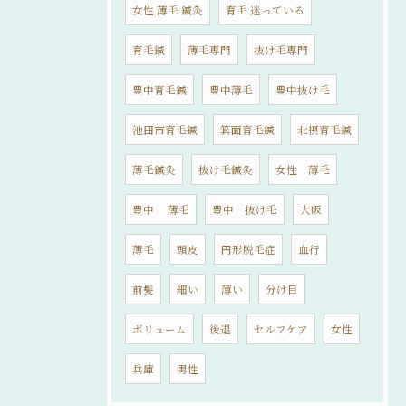
女性 薄毛 鍼灸
育毛 迷っている
育毛鍼
薄毛専門
抜け毛専門
豊中育毛鍼
豊中薄毛
豊中抜け毛
池田市育毛鍼
箕面育毛鍼
北摂育毛鍼
薄毛鍼灸
抜け毛鍼灸
女性 薄毛
豊中 薄毛
豊中 抜け毛
大阪
薄毛
頭皮
円形脱毛症
血行
前髪
細い
薄い
分け目
ボリューム
後退
セルフケア
女性
兵庫
男性