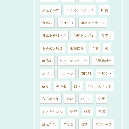
遺伝子検査
ホルモンバランス
肥満
食事法
血行不良
頭皮マッサージ
日本皮膚科学会
毛髪トラブル
見直す
ホルモン療法
毛髪悩み
禁煙
薬
副作用
ヘッドマッサージ
毛髪診断士
たばこ
ホルモン
原因別
毛髪ケア
蘇る
髪の毛
根本
フィナステリド
育毛鍼灸師
解決
育てる
効果
ミノキシジル
秘密
刺激
元気
薄毛対策
伸びる
種類
アプローチ