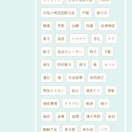
女性の男性型脱毛症
不眠
抜け毛
健康
予防
治療
改善
自律神経
育毛
血流
ヘアケア
老化
ケア
脱毛
低出力レーザー
発毛
毛髪
再生
円形脱毛
億毛
髪
タバコ
遺伝
酒
生活習慣
成長因子
男性ホルモン
悩み
頭皮ケア
美髪
頭皮環境
トラブル
解消
減少
施術
食事
習慣
薄毛予防
食材
睡眠不足
育毛剤
食生活
ハゲ