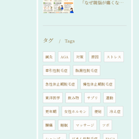
「なぜ親指が痛くなるの？」
タグ
Tags
鍼灸
AGA
対策
原因
ストレス
牽引性脱毛症
脂漏性脱毛症
急性休止期脱毛症
慢性休止期脱毛症
東洋医学
飲み物
サプリ
運動
更年期
女性ホルモン
便秘
冷え症
腰痛
睡眠
マッサージ
ツボ
シャンプー
びまん性脱毛症
FAGA