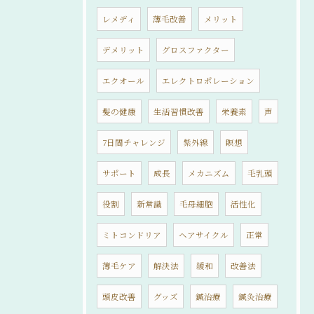
レメディ
薄毛改善
メリット
デメリット
グロスファクター
エクオール
エレクトロポレーション
髪の健康
生活習慣改善
栄養素
声
7日間チャレンジ
紫外線
瞑想
サポート
成長
メカニズム
毛乳頭
役割
新常識
毛母細胞
活性化
ミトコンドリア
ヘアサイクル
正常
薄毛ケア
解決法
緩和
改善法
頭皮改善
グッズ
鍼治療
鍼灸治療