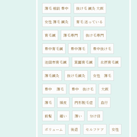
薄毛 相談 豊中
抜け毛 鍼灸 大阪
女性 薄毛 鍼灸
育毛 迷っている
育毛鍼
薄毛専門
抜け毛専門
豊中育毛鍼
豊中薄毛
豊中抜け毛
池田市育毛鍼
箕面育毛鍼
北摂育毛鍼
薄毛鍼灸
抜け毛鍼灸
女性 薄毛
豊中 薄毛
豊中 抜け毛
大阪
薄毛
頭皮
円形脱毛症
血行
前髪
細い
薄い
分け目
ボリューム
後退
セルフケア
女性