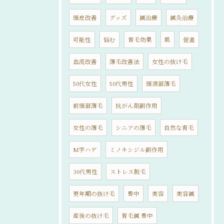
頭皮改善
グッズ
鍼治療
鍼灸治療
可能性
悩む
育毛効果
肌
促進
血流改善
薄毛改善法
女性の抜け毛
50代女性
50代男性
頭頂部薄毛
前頭部薄毛
抗がん剤副作用
女性の薄毛
シニアの薄毛
自然な育毛
M字ハゲ
ミノキシジル副作用
30代男性
ストレス脱毛
更年期の抜け毛
豊中
美容
美容鍼
産後の抜け毛
育毛鍼 豊中