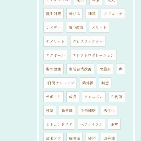
薄毛対策
伸びる
種類
アプローチ
レメディ
薄毛改善
メリット
デメリット
グロスファクター
エクオール
エレクトロポレーション
髪の健康
生活習慣改善
栄養素
声
7日間チャレンジ
紫外線
瞑想
サポート
成長
メカニズム
毛乳頭
役割
新常識
毛母細胞
活性化
ミトコンドリア
ヘアサイクル
正常
薄毛ケア
解決法
緩和
改善法