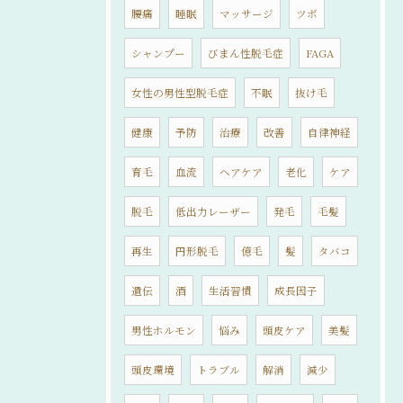
腰痛
睡眠
マッサージ
ツボ
シャンプー
びまん性脱毛症
FAGA
女性の男性型脱毛症
不眠
抜け毛
健康
予防
治療
改善
自律神経
育毛
血流
ヘアケア
老化
ケア
脱毛
低出力レーザー
発毛
毛髪
再生
円形脱毛
億毛
髪
タバコ
遺伝
酒
生活習慣
成長因子
男性ホルモン
悩み
頭皮ケア
美髪
頭皮環境
トラブル
解消
減少