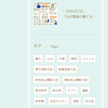
2026/07/02
「なぜ親指が痛くなるの？」
タグ
Tags
鍼灸
AGA
対策
原因
ストレス
牽引性脱毛症
脂漏性脱毛症
急性休止期脱毛症
慢性休止期脱毛症
東洋医学
飲み物
サプリ
運動
更年期
女性ホルモン
便秘
冷え症