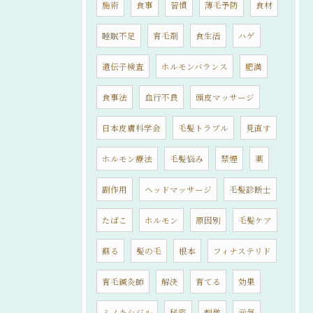
施術
食事
習慣
薄毛予防
食材
睡眠不足
育毛剤
食生活
ハゲ
遺伝子検査
ホルモンバランス
肥満
食事法
血行不良
頭皮マッサージ
日本皮膚科学会
毛髪トラブル
見直す
ホルモン療法
毛髪悩み
禁煙
薬
副作用
ヘッドマッサージ
毛髪診断士
たばこ
ホルモン
原因別
毛髪ケア
蘇る
髪の毛
根本
フィナステリド
育毛鍼灸師
解決
育てる
効果
ミノキシジル
秘密
刺激
元気