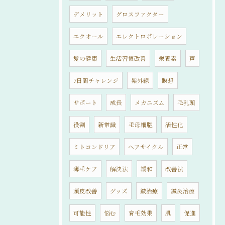
デメリット
グロスファクター
エクオール
エレクトロポレーション
髪の健康
生活習慣改善
栄養素
声
7日間チャレンジ
紫外線
瞑想
サポート
成長
メカニズム
毛乳頭
役割
新常識
毛母細胞
活性化
ミトコンドリア
ヘアサイクル
正常
薄毛ケア
解決法
緩和
改善法
頭皮改善
グッズ
鍼治療
鍼灸治療
可能性
悩む
育毛効果
肌
促進