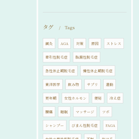
タグ
Tags
鍼灸
AGA
対策
原因
ストレス
牽引性脱毛症
脂漏性脱毛症
急性休止期脱毛症
慢性休止期脱毛症
東洋医学
飲み物
サプリ
運動
更年期
女性ホルモン
便秘
冷え症
腰痛
睡眠
マッサージ
ツボ
シャンプー
びまん性脱毛症
FAGA