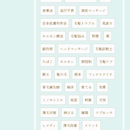
食事法
血行不良
頭皮マッサージ
日本皮膚科学会
毛髪トラブル
見直す
ホルモン療法
毛髪悩み
禁煙
薬
副作用
ヘッドマッサージ
毛髪診断士
たばこ
ホルモン
原因別
毛髪ケア
蘇る
髪の毛
根本
フィナステリド
育毛鍼灸師
解決
育てる
効果
ミノキシジル
秘密
刺激
元気
薄毛対策
伸びる
種類
アプローチ
レメディ
薄毛改善
メリット