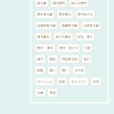
育毛鍼
薄毛専門
抜け毛専門
豊中育毛鍼
豊中薄毛
豊中抜け毛
池田市育毛鍼
箕面育毛鍼
北摂育毛鍼
薄毛鍼灸
抜け毛鍼灸
女性 薄毛
豊中 薄毛
豊中 抜け毛
大阪
薄毛
頭皮
円形脱毛症
血行
前髪
細い
薄い
分け目
ボリューム
後退
セルフケア
女性
兵庫
男性