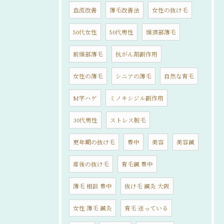
血流改善
薄毛改善法
女性の抜け毛
50代女性
50代男性
頭頂部薄毛
前頭部薄毛
抗がん剤副作用
女性の薄毛
シニアの薄毛
自然な育毛
M字ハゲ
ミノキシジル副作用
30代男性
ストレス脱毛
更年期の抜け毛
豊中
美容
美容鍼
産後の抜け毛
育毛鍼 豊中
薄毛 相談 豊中
抜け毛 鍼灸 大阪
女性 薄毛 鍼灸
育毛 迷っている