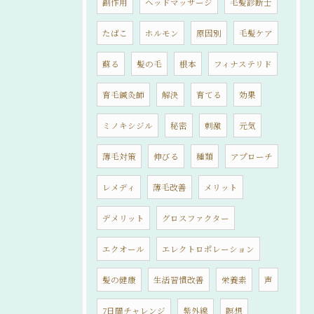
副作用
ヘッドマッサージ
毛髪診断士
たばこ
ホルモン
原因別
毛髪ケア
蘇る
髪の毛
根本
フィナステリド
育毛鍼灸師
解決
育てる
効果
ミノキシジル
秘密
刺激
元気
薄毛対策
伸びる
種類
アプローチ
レメディ
薄毛改善
メリット
デメリット
グロスファクター
エクオール
エレクトロポレーション
髪の健康
生活習慣改善
栄養素
声
7日間チャレンジ
紫外線
瞑想