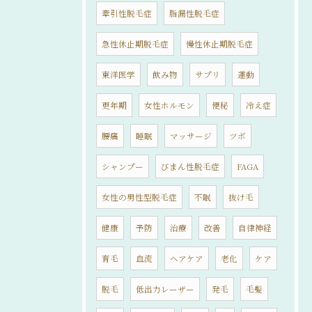
牽引性脱毛症
脂漏性脱毛症
急性休止期脱毛症
慢性休止期脱毛症
東洋医学
飲み物
サプリ
運動
更年期
女性ホルモン
便秘
冷え症
腰痛
睡眠
マッサージ
ツボ
シャンプー
びまん性脱毛症
FAGA
女性の男性型脱毛症
不眠
抜け毛
健康
予防
治療
改善
自律神経
育毛
血流
ヘアケア
老化
ケア
脱毛
低出力レーザー
発毛
毛髪