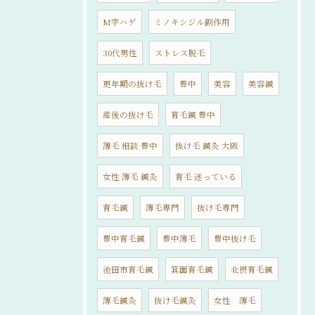
M字ハゲ
ミノキシジル副作用
30代男性
ストレス脱毛
更年期の抜け毛
豊中
美容
美容鍼
産後の抜け毛
育毛鍼 豊中
薄毛 相談 豊中
抜け毛 鍼灸 大阪
女性 薄毛 鍼灸
育毛 迷っている
育毛鍼
薄毛専門
抜け毛専門
豊中育毛鍼
豊中薄毛
豊中抜け毛
池田市育毛鍼
箕面育毛鍼
北摂育毛鍼
薄毛鍼灸
抜け毛鍼灸
女性 薄毛