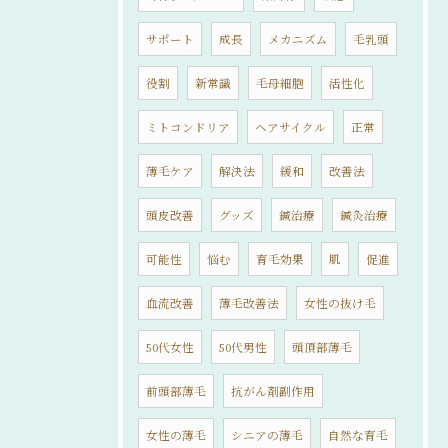
サポート
成長
メカニズム
毛乳頭
役割
新常識
毛母細胞
活性化
ミトコンドリア
ヘアサイクル
正常
薄毛ケア
解決法
緩和
改善法
頭皮改善
グッズ
鍼治療
鍼灸治療
可能性
悩む
育毛効果
肌
促進
血流改善
薄毛改善法
女性の抜け毛
50代女性
50代男性
頭頂部薄毛
前頭部薄毛
抗がん剤副作用
女性の薄毛
シニアの薄毛
自然な育毛