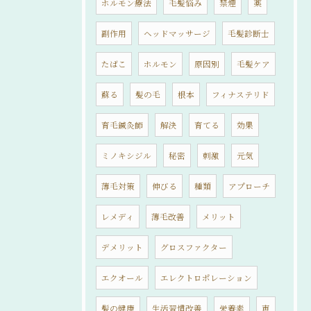
ホルモン療法
毛髪悩み
禁煙
薬
副作用
ヘッドマッサージ
毛髪診断士
たばこ
ホルモン
原因別
毛髪ケア
蘇る
髪の毛
根本
フィナステリド
育毛鍼灸師
解決
育てる
効果
ミノキシジル
秘密
刺激
元気
薄毛対策
伸びる
種類
アプローチ
レメディ
薄毛改善
メリット
デメリット
グロスファクター
エクオール
エレクトロポレーション
髪の健康
生活習慣改善
栄養素
声