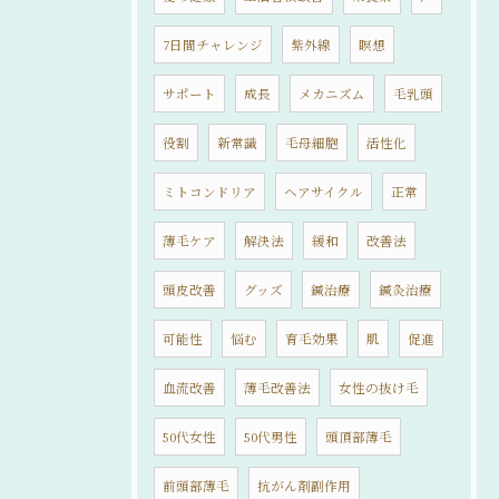
7日間チャレンジ
紫外線
瞑想
サポート
成長
メカニズム
毛乳頭
役割
新常識
毛母細胞
活性化
ミトコンドリア
ヘアサイクル
正常
薄毛ケア
解決法
緩和
改善法
頭皮改善
グッズ
鍼治療
鍼灸治療
可能性
悩む
育毛効果
肌
促進
血流改善
薄毛改善法
女性の抜け毛
50代女性
50代男性
頭頂部薄毛
前頭部薄毛
抗がん剤副作用