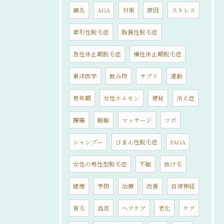
鍼灸
AGA
対策
原因
ストレス
牽引性脱毛症
脂漏性脱毛症
急性休止期脱毛症
慢性休止期脱毛症
東洋医学
飲み物
サプリ
運動
更年期
女性ホルモン
便秘
冷え症
腰痛
睡眠
マッサージ
ツボ
シャンプー
びまん性脱毛症
FAGA
女性の男性型脱毛症
不眠
抜け毛
健康
予防
治療
改善
自律神経
育毛
血流
ヘアケア
老化
ケア