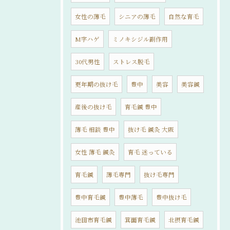
女性の薄毛
シニアの薄毛
自然な育毛
M字ハゲ
ミノキシジル副作用
30代男性
ストレス脱毛
更年期の抜け毛
豊中
美容
美容鍼
産後の抜け毛
育毛鍼 豊中
薄毛 相談 豊中
抜け毛 鍼灸 大阪
女性 薄毛 鍼灸
育毛 迷っている
育毛鍼
薄毛専門
抜け毛専門
豊中育毛鍼
豊中薄毛
豊中抜け毛
池田市育毛鍼
箕面育毛鍼
北摂育毛鍼