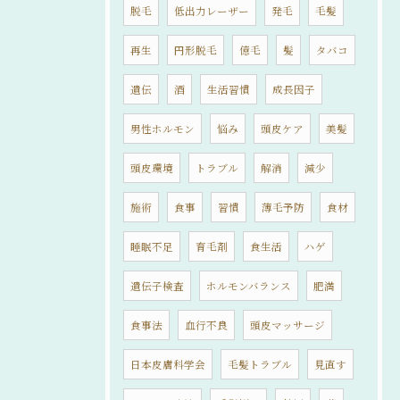
脱毛
低出力レーザー
発毛
毛髪
再生
円形脱毛
億毛
髪
タバコ
遺伝
酒
生活習慣
成長因子
男性ホルモン
悩み
頭皮ケア
美髪
頭皮環境
トラブル
解消
減少
施術
食事
習慣
薄毛予防
食材
睡眠不足
育毛剤
食生活
ハゲ
遺伝子検査
ホルモンバランス
肥満
食事法
血行不良
頭皮マッサージ
日本皮膚科学会
毛髪トラブル
見直す