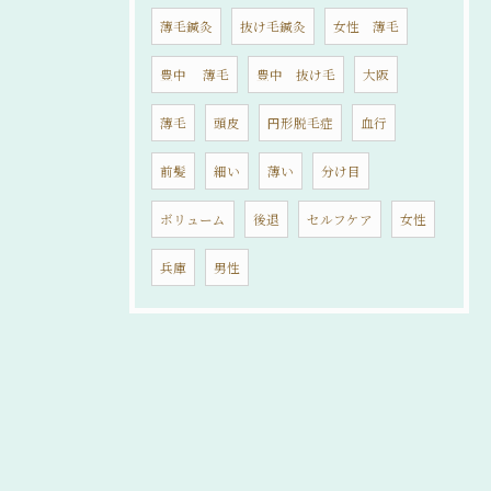
薄毛鍼灸
抜け毛鍼灸
女性 薄毛
豊中 薄毛
豊中 抜け毛
大阪
薄毛
頭皮
円形脱毛症
血行
前髪
細い
薄い
分け目
ボリューム
後退
セルフケア
女性
兵庫
男性