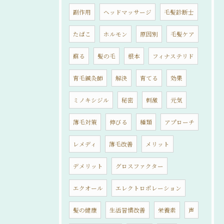
副作用
ヘッドマッサージ
毛髪診断士
たばこ
ホルモン
原因別
毛髪ケア
蘇る
髪の毛
根本
フィナステリド
育毛鍼灸師
解決
育てる
効果
ミノキシジル
秘密
刺激
元気
薄毛対策
伸びる
種類
アプローチ
レメディ
薄毛改善
メリット
デメリット
グロスファクター
エクオール
エレクトロポレーション
髪の健康
生活習慣改善
栄養素
声