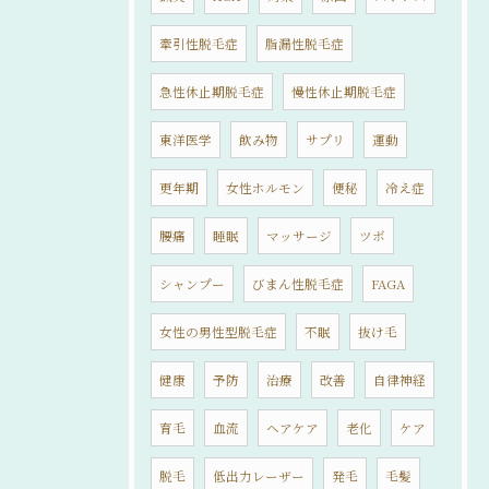
牽引性脱毛症
脂漏性脱毛症
急性休止期脱毛症
慢性休止期脱毛症
東洋医学
飲み物
サプリ
運動
更年期
女性ホルモン
便秘
冷え症
腰痛
睡眠
マッサージ
ツボ
シャンプー
びまん性脱毛症
FAGA
女性の男性型脱毛症
不眠
抜け毛
健康
予防
治療
改善
自律神経
育毛
血流
ヘアケア
老化
ケア
脱毛
低出力レーザー
発毛
毛髪