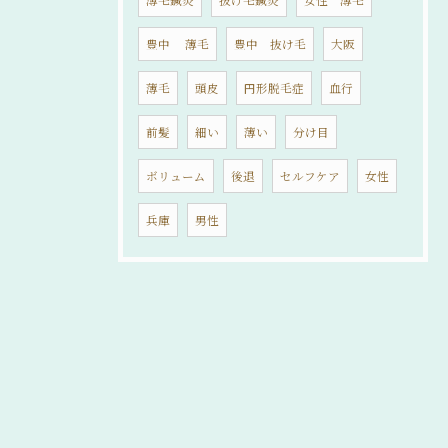
薄毛鍼灸
抜け毛鍼灸
女性 薄毛
豊中 薄毛
豊中 抜け毛
大阪
薄毛
頭皮
円形脱毛症
血行
前髪
細い
薄い
分け目
ボリューム
後退
セルフケア
女性
兵庫
男性