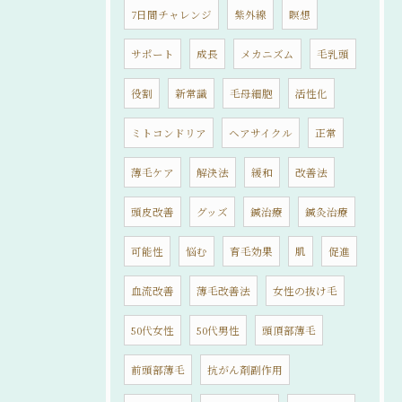
7日間チャレンジ
紫外線
瞑想
サポート
成長
メカニズム
毛乳頭
役割
新常識
毛母細胞
活性化
ミトコンドリア
ヘアサイクル
正常
薄毛ケア
解決法
緩和
改善法
頭皮改善
グッズ
鍼治療
鍼灸治療
可能性
悩む
育毛効果
肌
促進
血流改善
薄毛改善法
女性の抜け毛
50代女性
50代男性
頭頂部薄毛
前頭部薄毛
抗がん剤副作用