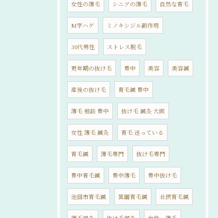
女性の薄毛
シニアの薄毛
自然な育毛
M字ハゲ
ミノキシジル副作用
30代男性
ストレス脱毛
更年期の抜け毛
豊中
美容
美容鍼
産後の抜け毛
育毛鍼 豊中
薄毛 相談 豊中
抜け毛 鍼灸 大阪
女性 薄毛 鍼灸
育毛 迷っている
育毛鍼
薄毛専門
抜け毛専門
豊中育毛鍼
豊中薄毛
豊中抜け毛
池田市育毛鍼
箕面育毛鍼
北摂育毛鍼