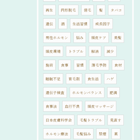
再生
円形脱毛
億毛
髪
タバコ
遺伝
酒
生活習慣
成長因子
男性ホルモン
悩み
頭皮ケア
美髪
頭皮環境
トラブル
解消
減少
施術
食事
習慣
薄毛予防
食材
睡眠不足
育毛剤
食生活
ハゲ
遺伝子検査
ホルモンバランス
肥満
食事法
血行不良
頭皮マッサージ
日本皮膚科学会
毛髪トラブル
見直す
ホルモン療法
毛髪悩み
禁煙
薬