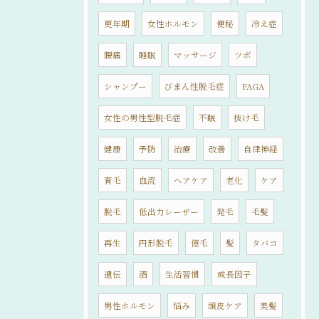
更年期
女性ホルモン
便秘
冷え症
腰痛
睡眠
マッサージ
ツボ
シャンプー
びまん性脱毛症
FAGA
女性の男性型脱毛症
不眠
抜け毛
健康
予防
治療
改善
自律神経
育毛
血流
ヘアケア
老化
ケア
脱毛
低出力レーザー
発毛
毛髪
再生
円形脱毛
億毛
髪
タバコ
遺伝
酒
生活習慣
成長因子
男性ホルモン
悩み
頭皮ケア
美髪