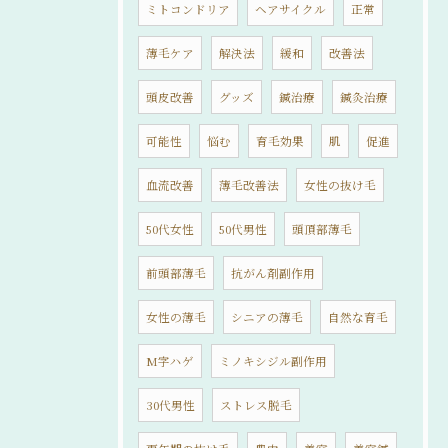
ミトコンドリア
ヘアサイクル
正常
薄毛ケア
解決法
緩和
改善法
頭皮改善
グッズ
鍼治療
鍼灸治療
可能性
悩む
育毛効果
肌
促進
血流改善
薄毛改善法
女性の抜け毛
50代女性
50代男性
頭頂部薄毛
前頭部薄毛
抗がん剤副作用
女性の薄毛
シニアの薄毛
自然な育毛
M字ハゲ
ミノキシジル副作用
30代男性
ストレス脱毛