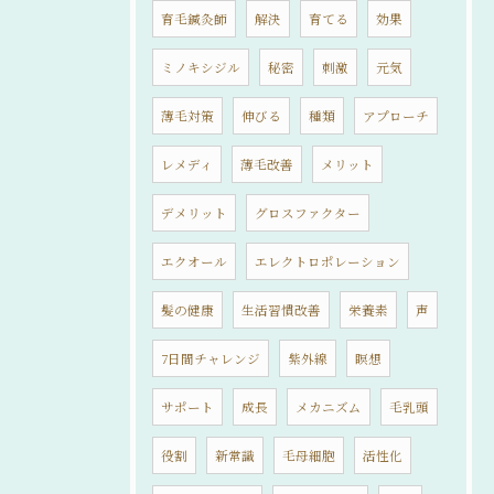
育毛鍼灸師
解決
育てる
効果
ミノキシジル
秘密
刺激
元気
薄毛対策
伸びる
種類
アプローチ
レメディ
薄毛改善
メリット
デメリット
グロスファクター
エクオール
エレクトロポレーション
髪の健康
生活習慣改善
栄養素
声
7日間チャレンジ
紫外線
瞑想
サポート
成長
メカニズム
毛乳頭
役割
新常識
毛母細胞
活性化