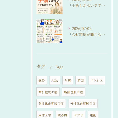
「手術しかないですね…」
2026/07/02
「なぜ親指が痛くなるの？」
タグ
Tags
鍼灸
AGA
対策
原因
ストレス
牽引性脱毛症
脂漏性脱毛症
急性休止期脱毛症
慢性休止期脱毛症
東洋医学
飲み物
サプリ
運動