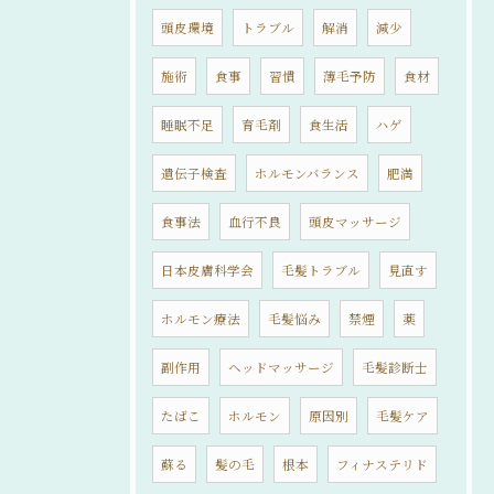
頭皮環境
トラブル
解消
減少
施術
食事
習慣
薄毛予防
食材
睡眠不足
育毛剤
食生活
ハゲ
遺伝子検査
ホルモンバランス
肥満
食事法
血行不良
頭皮マッサージ
日本皮膚科学会
毛髪トラブル
見直す
ホルモン療法
毛髪悩み
禁煙
薬
副作用
ヘッドマッサージ
毛髪診断士
たばこ
ホルモン
原因別
毛髪ケア
蘇る
髪の毛
根本
フィナステリド