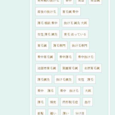
更年期の抜け毛
豊中
美容
美容鍼
産後の抜け毛
育毛鍼 豊中
薄毛 相談 豊中
抜け毛 鍼灸 大阪
女性 薄毛 鍼灸
育毛 迷っている
育毛鍼
薄毛専門
抜け毛専門
豊中育毛鍼
豊中薄毛
豊中抜け毛
池田市育毛鍼
箕面育毛鍼
北摂育毛鍼
薄毛鍼灸
抜け毛鍼灸
女性 薄毛
豊中 薄毛
豊中 抜け毛
大阪
薄毛
頭皮
円形脱毛症
血行
前髪
細い
薄い
分け目