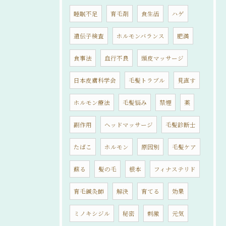
睡眠不足
育毛剤
食生活
ハゲ
遺伝子検査
ホルモンバランス
肥満
食事法
血行不良
頭皮マッサージ
日本皮膚科学会
毛髪トラブル
見直す
ホルモン療法
毛髪悩み
禁煙
薬
副作用
ヘッドマッサージ
毛髪診断士
たばこ
ホルモン
原因別
毛髪ケア
蘇る
髪の毛
根本
フィナステリド
育毛鍼灸師
解決
育てる
効果
ミノキシジル
秘密
刺激
元気