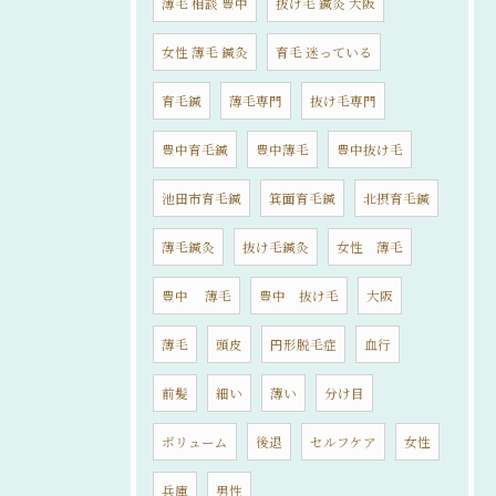
薄毛 相談 豊中
抜け毛 鍼灸 大阪
女性 薄毛 鍼灸
育毛 迷っている
育毛鍼
薄毛専門
抜け毛専門
豊中育毛鍼
豊中薄毛
豊中抜け毛
池田市育毛鍼
箕面育毛鍼
北摂育毛鍼
薄毛鍼灸
抜け毛鍼灸
女性 薄毛
豊中 薄毛
豊中 抜け毛
大阪
薄毛
頭皮
円形脱毛症
血行
前髪
細い
薄い
分け目
ボリューム
後退
セルフケア
女性
兵庫
男性