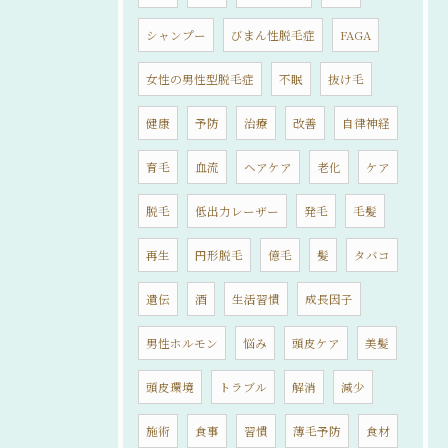
シャンプー
びまん性脱毛症
FAGA
女性の男性型脱毛症
不眠
抜け毛
健康
予防
治療
改善
自律神経
育毛
血流
ヘアケア
老化
ケア
脱毛
低出力レーザー
発毛
毛髪
再生
円形脱毛
億毛
髪
タバコ
遺伝
酒
生活習慣
成長因子
男性ホルモン
悩み
頭皮ケア
美髪
頭皮環境
トラブル
解消
減少
施術
食事
習慣
薄毛予防
食材