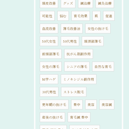
頭皮改善
グッズ
鍼治療
鍼灸治療
可能性
悩む
育毛効果
肌
促進
血流改善
薄毛改善法
女性の抜け毛
50代女性
50代男性
頭頂部薄毛
前頭部薄毛
抗がん剤副作用
女性の薄毛
シニアの薄毛
自然な育毛
M字ハゲ
ミノキシジル副作用
30代男性
ストレス脱毛
更年期の抜け毛
豊中
美容
美容鍼
産後の抜け毛
育毛鍼 豊中