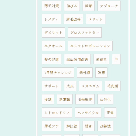
薄毛対策
伸びる
種類
アプローチ
レメディ
薄毛改善
メリット
デメリット
グロスファクター
エクオール
エレクトロポレーション
髪の健康
生活習慣改善
栄養素
声
7日間チャレンジ
紫外線
瞑想
サポート
成長
メカニズム
毛乳頭
役割
新常識
毛母細胞
活性化
ミトコンドリア
ヘアサイクル
正常
薄毛ケア
解決法
緩和
改善法