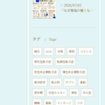
2026/07/02
「なぜ親指が痛くなるの？」
タグ
Tags
鍼灸
AGA
対策
原因
ストレス
牽引性脱毛症
脂漏性脱毛症
急性休止期脱毛症
慢性休止期脱毛症
東洋医学
飲み物
サプリ
運動
更年期
女性ホルモン
便秘
冷え症
腰痛
睡眠
マッサージ
ツボ