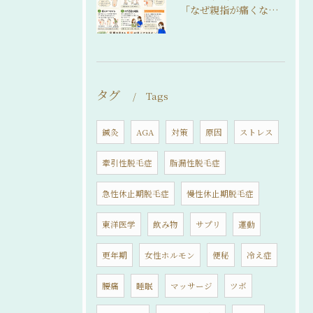
「なぜ親指が痛くなるの？」
タグ
Tags
鍼灸
AGA
対策
原因
ストレス
牽引性脱毛症
脂漏性脱毛症
急性休止期脱毛症
慢性休止期脱毛症
東洋医学
飲み物
サプリ
運動
更年期
女性ホルモン
便秘
冷え症
腰痛
睡眠
マッサージ
ツボ