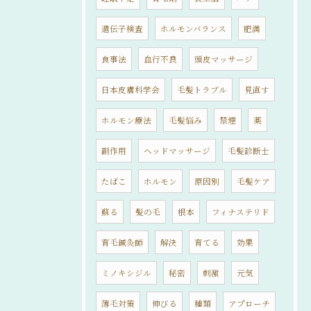
遺伝子検査
ホルモンバランス
肥満
食事法
血行不良
頭皮マッサージ
日本皮膚科学会
毛髪トラブル
見直す
ホルモン療法
毛髪悩み
禁煙
薬
副作用
ヘッドマッサージ
毛髪診断士
たばこ
ホルモン
原因別
毛髪ケア
蘇る
髪の毛
根本
フィナステリド
育毛鍼灸師
解決
育てる
効果
ミノキシジル
秘密
刺激
元気
薄毛対策
伸びる
種類
アプローチ