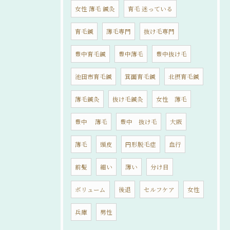
女性 薄毛 鍼灸
育毛 迷っている
育毛鍼
薄毛専門
抜け毛専門
豊中育毛鍼
豊中薄毛
豊中抜け毛
池田市育毛鍼
箕面育毛鍼
北摂育毛鍼
薄毛鍼灸
抜け毛鍼灸
女性 薄毛
豊中 薄毛
豊中 抜け毛
大阪
薄毛
頭皮
円形脱毛症
血行
前髪
細い
薄い
分け目
ボリューム
後退
セルフケア
女性
兵庫
男性