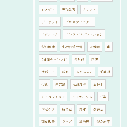
レメディ
薄毛改善
メリット
デメリット
グロスファクター
エクオール
エレクトロポレーション
髪の健康
生活習慣改善
栄養素
声
7日間チャレンジ
紫外線
瞑想
サポート
成長
メカニズム
毛乳頭
役割
新常識
毛母細胞
活性化
ミトコンドリア
ヘアサイクル
正常
薄毛ケア
解決法
緩和
改善法
頭皮改善
グッズ
鍼治療
鍼灸治療