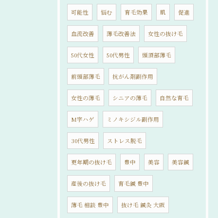
可能性
悩む
育毛効果
肌
促進
血流改善
薄毛改善法
女性の抜け毛
50代女性
50代男性
頭頂部薄毛
前頭部薄毛
抗がん剤副作用
女性の薄毛
シニアの薄毛
自然な育毛
M字ハゲ
ミノキシジル副作用
30代男性
ストレス脱毛
更年期の抜け毛
豊中
美容
美容鍼
産後の抜け毛
育毛鍼 豊中
薄毛 相談 豊中
抜け毛 鍼灸 大阪