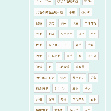
シャンプー
びまん性脱毛症
FAGA
女性の男性型脱毛症
不眠
抜け毛
健康
予防
治療
改善
自律神経
育毛
血流
ヘアケア
老化
ケア
脱毛
低出力レーザー
発毛
毛髪
再生
円形脱毛
億毛
髪
タバコ
遺伝
酒
生活習慣
成長因子
男性ホルモン
悩み
頭皮ケア
美髪
頭皮環境
トラブル
解消
減少
施術
食事
習慣
薄毛予防
食材
睡眠不足
育毛剤
食生活
ハゲ