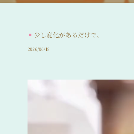
産後脱毛症 (産後の抜け毛)
脂漏性脱毛症
少し変化があるだけで、
急性休止期脱毛症
2026/06/18
慢性休止期脱毛症
薄毛について
抜け毛について
前髪の後退
髪のボリュームの減少
分け目が薄い