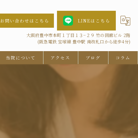
お問い合わせはこちら
LINEはこちら
大阪府豊中市本町１丁目１３−２９ 竹の回廊ビル 2階
(阪急電鉄 宝塚線 豊中駅 南改札口から徒歩4分)
当院について
アクセス
ブログ
コラム
女性
AGA
、
鍼灸
抜け毛
ツボ