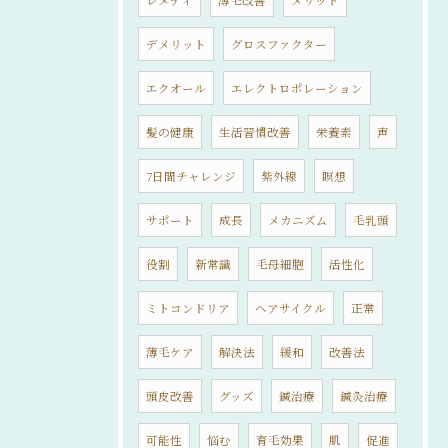
レメディ
薄毛改善
メリット
デメリット
グロスファクター
エクオール
エレクトロポレーション
髪の健康
生活習慣改善
栄養素
声
7日間チャレンジ
紫外線
瞑想
サポート
成長
メカニズム
毛乳頭
役割
新常識
毛母細胞
活性化
ミトコンドリア
ヘアサイクル
正常
薄毛ケア
解決法
緩和
改善法
頭皮改善
グッズ
鍼治療
鍼灸治療
可能性
悩む
育毛効果
肌
促進