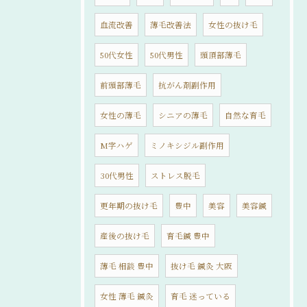
血流改善
薄毛改善法
女性の抜け毛
50代女性
50代男性
頭頂部薄毛
前頭部薄毛
抗がん剤副作用
女性の薄毛
シニアの薄毛
自然な育毛
M字ハゲ
ミノキシジル副作用
30代男性
ストレス脱毛
更年期の抜け毛
豊中
美容
美容鍼
産後の抜け毛
育毛鍼 豊中
薄毛 相談 豊中
抜け毛 鍼灸 大阪
女性 薄毛 鍼灸
育毛 迷っている