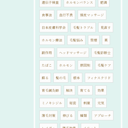
遺伝子検査
ホルモンバランス
肥満
食事法
血行不良
頭皮マッサージ
日本皮膚科学会
毛髪トラブル
見直す
ホルモン療法
毛髪悩み
禁煙
薬
副作用
ヘッドマッサージ
毛髪診断士
たばこ
ホルモン
原因別
毛髪ケア
蘇る
髪の毛
根本
フィナステリド
育毛鍼灸師
解決
育てる
効果
ミノキシジル
秘密
刺激
元気
薄毛対策
伸びる
種類
アプローチ