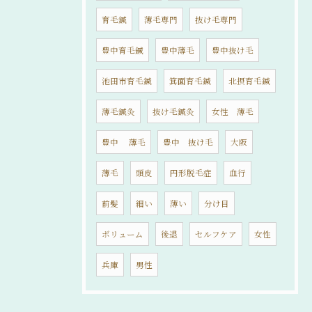
育毛鍼
薄毛専門
抜け毛専門
豊中育毛鍼
豊中薄毛
豊中抜け毛
池田市育毛鍼
箕面育毛鍼
北摂育毛鍼
薄毛鍼灸
抜け毛鍼灸
女性 薄毛
豊中 薄毛
豊中 抜け毛
大阪
薄毛
頭皮
円形脱毛症
血行
前髪
細い
薄い
分け目
ボリューム
後退
セルフケア
女性
兵庫
男性