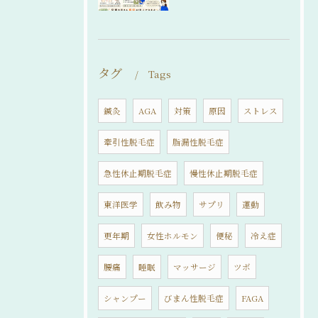
タグ
Tags
鍼灸
AGA
対策
原因
ストレス
牽引性脱毛症
脂漏性脱毛症
急性休止期脱毛症
慢性休止期脱毛症
東洋医学
飲み物
サプリ
運動
更年期
女性ホルモン
便秘
冷え症
腰痛
睡眠
マッサージ
ツボ
シャンプー
びまん性脱毛症
FAGA