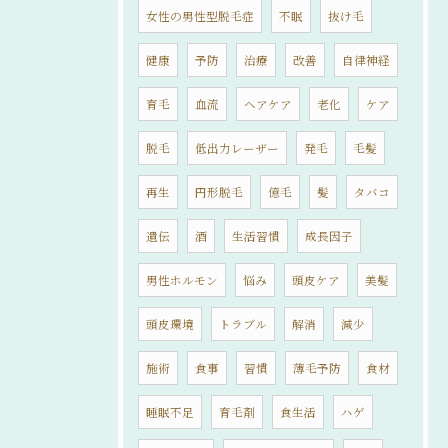
女性の男性型脱毛症
不眠
抜け毛
健康
予防
治療
改善
自律神経
育毛
血流
ヘアケア
老化
ケア
脱毛
低出力レーザー
発毛
毛髪
再生
円形脱毛
億毛
髪
タバコ
遺伝
酒
生活習慣
成長因子
男性ホルモン
悩み
頭皮ケア
美髪
頭皮環境
トラブル
解消
減少
施術
食事
習慣
薄毛予防
食材
睡眠不足
育毛剤
食生活
ハゲ