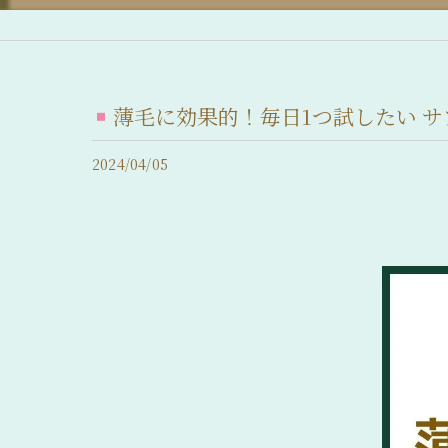
産後脱毛症 (産後の抜け毛)
脂漏性脱毛症
薄毛に効果的！毎日1つ試したい サプ
急性休止期脱毛症
2024/04/05
慢性休止期脱毛症
薄毛について
抜け毛について
前髪の後退
髪のボリュームの減少
分け目が薄い