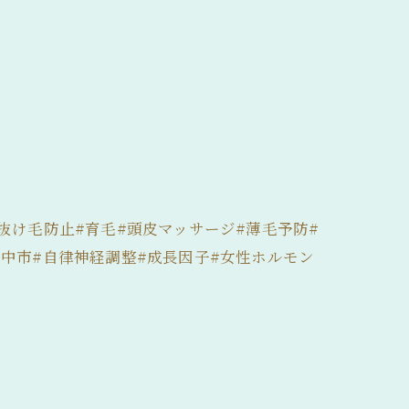
抜け毛防止#育毛#頭皮マッサージ#薄毛予防#
豊中市#自律神経調整#成長因子#女性ホルモン