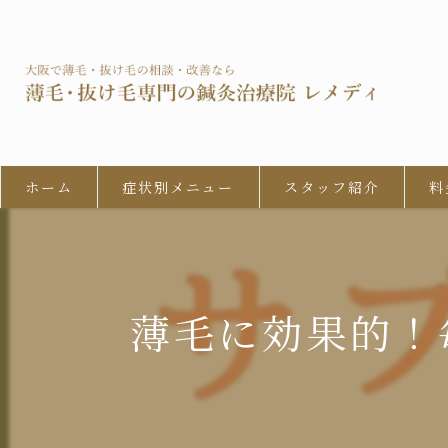
ホーム
症状別メニュー
スタッフ紹介
料
男性型脱毛症 (AGA)
びまん性脱毛症
薄毛に効果的！毎
女性の男性型脱毛 (FAGA)
円形脱毛症
牽引性脱毛症