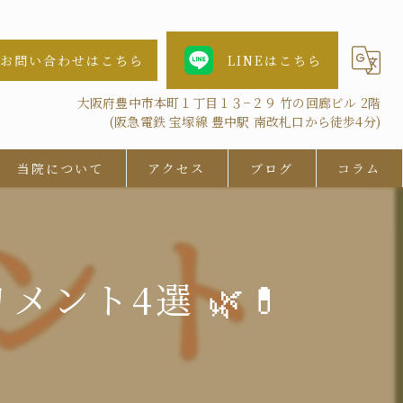
お問い合わせはこちら
LINEはこちら
大阪府豊中市本町１丁目１３−２９ 竹の回廊ビル 2階
(阪急電鉄 宝塚線 豊中駅 南改札口から徒歩4分)
当院について
アクセス
ブログ
コラム
女性
AGA
ント4選 🌿💊
鍼灸
抜け毛
ツボ