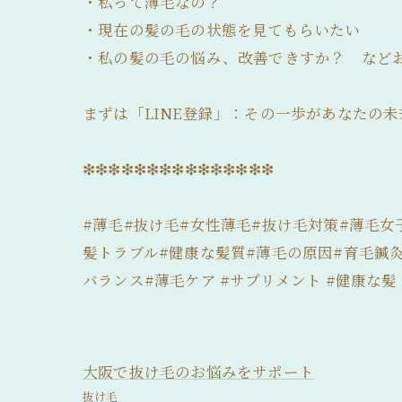
・私って薄毛なの？
・現在の髪の毛の状態を見てもらいたい
・私の髪の毛の悩み、改善できすか？ など
まずは「LINE登録」：その一歩があなたの
❇❇❇❇❇❇❇❇❇❇❇❇❇❇❇
#薄毛#抜け毛#女性薄毛#抜け毛対策#薄毛女
髪トラブル#健康な髪質#薄毛の原因#育毛鍼灸
バランス#薄毛ケア #サプリメント #健康な髪
大阪で抜け毛のお悩みをサポート
抜け毛