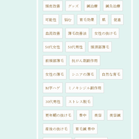
頭皮改善
グッズ
鍼治療
鍼灸治療
可能性
悩む
育毛効果
肌
促進
血流改善
薄毛改善法
女性の抜け毛
50代女性
50代男性
頭頂部薄毛
前頭部薄毛
抗がん剤副作用
女性の薄毛
シニアの薄毛
自然な育毛
M字ハゲ
ミノキシジル副作用
30代男性
ストレス脱毛
更年期の抜け毛
豊中
美容
美容鍼
産後の抜け毛
育毛鍼 豊中