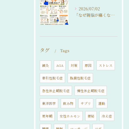
2026/07/02
「なぜ親指が痛くなるの？」
タグ
Tags
鍼灸
AGA
対策
原因
ストレス
牽引性脱毛症
脂漏性脱毛症
急性休止期脱毛症
慢性休止期脱毛症
東洋医学
飲み物
サプリ
運動
更年期
女性ホルモン
便秘
冷え症
腰痛
睡眠
マッサージ
ツボ