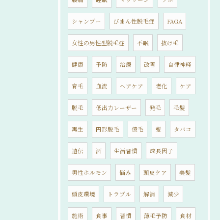
シャンプー
びまん性脱毛症
FAGA
女性の男性型脱毛症
不眠
抜け毛
健康
予防
治療
改善
自律神経
育毛
血流
ヘアケア
老化
ケア
脱毛
低出力レーザー
発毛
毛髪
再生
円形脱毛
億毛
髪
タバコ
遺伝
酒
生活習慣
成長因子
男性ホルモン
悩み
頭皮ケア
美髪
頭皮環境
トラブル
解消
減少
施術
食事
習慣
薄毛予防
食材