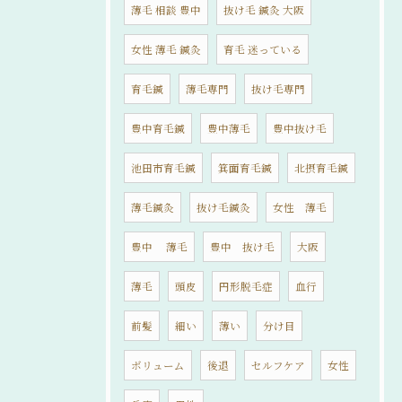
薄毛 相談 豊中
抜け毛 鍼灸 大阪
女性 薄毛 鍼灸
育毛 迷っている
育毛鍼
薄毛専門
抜け毛専門
豊中育毛鍼
豊中薄毛
豊中抜け毛
池田市育毛鍼
箕面育毛鍼
北摂育毛鍼
薄毛鍼灸
抜け毛鍼灸
女性 薄毛
豊中 薄毛
豊中 抜け毛
大阪
薄毛
頭皮
円形脱毛症
血行
前髪
細い
薄い
分け目
ボリューム
後退
セルフケア
女性