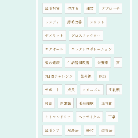
薄毛対策
伸びる
種類
アプローチ
レメディ
薄毛改善
メリット
デメリット
グロスファクター
エクオール
エレクトロポレーション
髪の健康
生活習慣改善
栄養素
声
7日間チャレンジ
紫外線
瞑想
サポート
成長
メカニズム
毛乳頭
役割
新常識
毛母細胞
活性化
ミトコンドリア
ヘアサイクル
正常
薄毛ケア
解決法
緩和
改善法