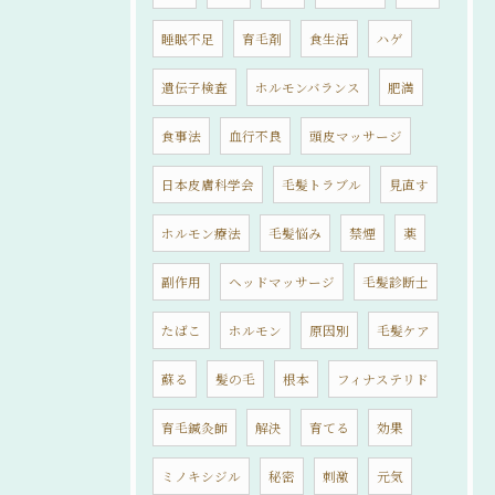
睡眠不足
育毛剤
食生活
ハゲ
遺伝子検査
ホルモンバランス
肥満
食事法
血行不良
頭皮マッサージ
日本皮膚科学会
毛髪トラブル
見直す
ホルモン療法
毛髪悩み
禁煙
薬
副作用
ヘッドマッサージ
毛髪診断士
たばこ
ホルモン
原因別
毛髪ケア
蘇る
髪の毛
根本
フィナステリド
育毛鍼灸師
解決
育てる
効果
ミノキシジル
秘密
刺激
元気