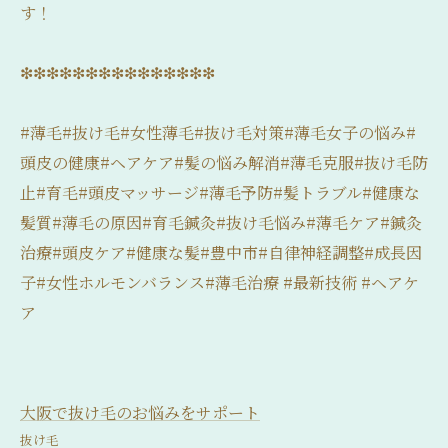
す！
❇❇❇❇❇❇❇❇❇❇❇❇❇❇❇
#薄毛#抜け毛#女性薄毛#抜け毛対策#薄毛女子の悩み#
頭皮の健康#ヘアケア#髪の悩み解消#薄毛克服#抜け毛防
止#育毛#頭皮マッサージ#薄毛予防#髪トラブル#健康な
髪質#薄毛の原因#育毛鍼灸#抜け毛悩み#薄毛ケア#鍼灸
治療#頭皮ケア#健康な髪#豊中市#自律神経調整#成長因
子#女性ホルモンバランス#薄毛治療 #最新技術 #ヘアケ
ア
大阪で抜け毛のお悩みをサポート
抜け毛