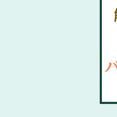
髪の毛が細い