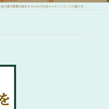
女性の薄毛問題を解決するための女性ホルモンバランスの整え方 ...