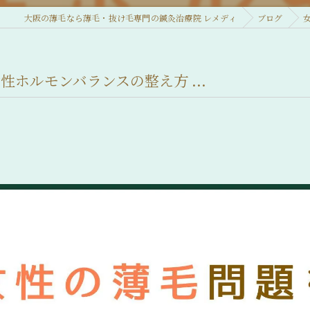
大阪の薄毛なら薄毛・抜け毛専門の鍼灸治療院 レメディ
ブログ
ホルモンバランスの整え方 ...