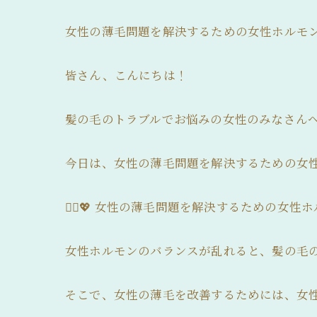
女性の薄毛問題を解決するための女性ホルモンバラン
皆さん、こんにちは！
髪の毛のトラブルでお悩みの女性のみなさん
今日は、女性の薄毛問題を解決するための女性ホ
💁‍♀️💖 女性の薄毛問題を解決するための女性ホル
女性ホルモンのバランスが乱れると、髪の毛
そこで、女性の薄毛を改善するためには、女性ホ