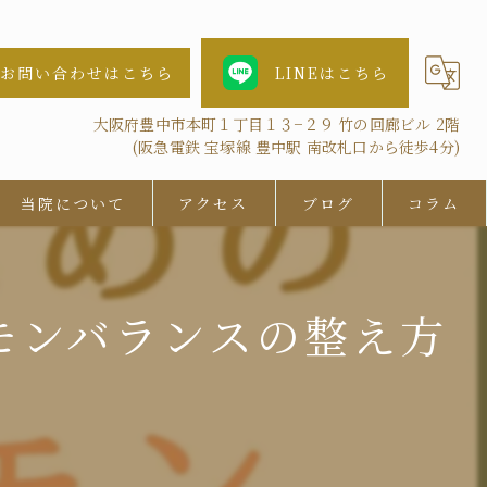
お問い合わせはこちら
LINEはこちら
大阪府豊中市本町１丁目１３−２９ 竹の回廊ビル 2階
(阪急電鉄 宝塚線 豊中駅 南改札口から徒歩4分)
当院について
アクセス
ブログ
コラム
女性
モンバランスの整え方
AGA
鍼灸
抜け毛
ツボ