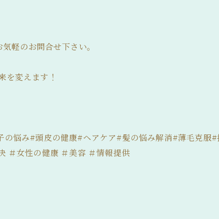
お気軽のお問合せ下さい。
未来を変えます！
子の悩み#頭皮の健康#ヘアケア#髪の悩み解消#薄毛克服
決 ＃女性の健康 ＃美容 ＃情報提供