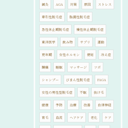
鍼灸
AGA
対策
原因
ストレス
牽引性脱毛症
脂漏性脱毛症
急性休止期脱毛症
慢性休止期脱毛症
東洋医学
飲み物
サプリ
運動
更年期
女性ホルモン
便秘
冷え症
腰痛
睡眠
マッサージ
ツボ
シャンプー
びまん性脱毛症
FAGA
女性の男性型脱毛症
不眠
抜け毛
健康
予防
治療
改善
自律神経
育毛
血流
ヘアケア
老化
ケア