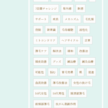
7日間チャレンジ
紫外線
瞑想
サポート
成長
メカニズム
毛乳頭
役割
新常識
毛母細胞
活性化
ミトコンドリア
ヘアサイクル
正常
薄毛ケア
解決法
緩和
改善法
頭皮改善
グッズ
鍼治療
鍼灸治療
可能性
悩む
育毛効果
肌
促進
血流改善
薄毛改善法
女性の抜け毛
50代女性
50代男性
頭頂部薄毛
前頭部薄毛
抗がん剤副作用