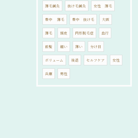
薄毛鍼灸
抜け毛鍼灸
女性 薄毛
豊中 薄毛
豊中 抜け毛
大阪
薄毛
頭皮
円形脱毛症
血行
前髪
細い
薄い
分け目
ボリューム
後退
セルフケア
女性
兵庫
男性