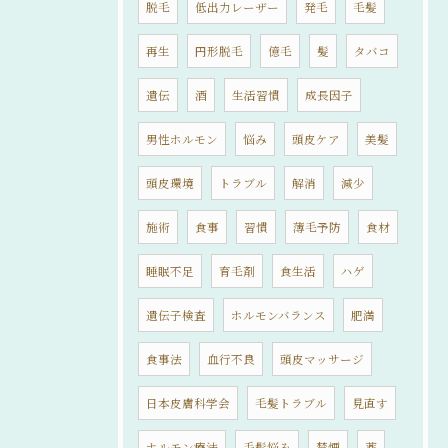
脱毛
低出力レーザー
発毛
毛髪
再生
円形脱毛
億毛
髪
タバコ
遺伝
酒
生活習慣
成長因子
男性ホルモン
悩み
頭皮ケア
美髪
頭皮環境
トラブル
解消
減少
施術
食事
習慣
薄毛予防
食材
睡眠不足
育毛剤
食生活
ハゲ
遺伝子検査
ホルモンバランス
肥満
食事法
血行不良
頭皮マッサージ
日本皮膚科学会
毛髪トラブル
見直す
ホルモン療法
毛髪悩み
禁煙
薬