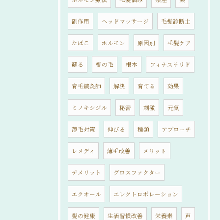
副作用
ヘッドマッサージ
毛髪診断士
たばこ
ホルモン
原因別
毛髪ケア
蘇る
髪の毛
根本
フィナステリド
育毛鍼灸師
解決
育てる
効果
ミノキシジル
秘密
刺激
元気
薄毛対策
伸びる
種類
アプローチ
レメディ
薄毛改善
メリット
デメリット
グロスファクター
エクオール
エレクトロポレーション
髪の健康
生活習慣改善
栄養素
声