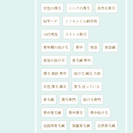
女性の薄毛
シニアの薄毛
自然な育毛
M字ハゲ
ミノキシジル副作用
30代男性
ストレス脱毛
更年期の抜け毛
豊中
美容
美容鍼
産後の抜け毛
育毛鍼 豊中
薄毛 相談 豊中
抜け毛 鍼灸 大阪
女性 薄毛 鍼灸
育毛 迷っている
育毛鍼
薄毛専門
抜け毛専門
豊中育毛鍼
豊中薄毛
豊中抜け毛
池田市育毛鍼
箕面育毛鍼
北摂育毛鍼