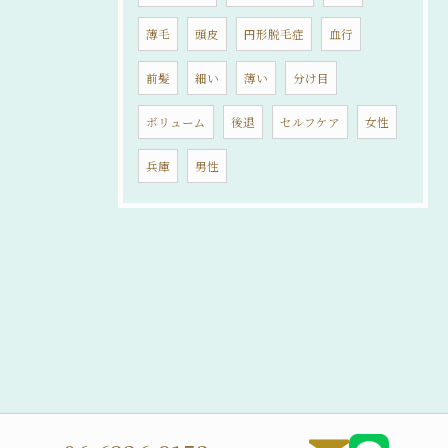
薄毛
頭皮
円形脱毛症
血行
前髪
細い
薄い
分け目
ボリューム
後退
セルフケア
女性
兵庫
男性