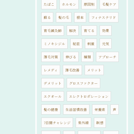
たばこ
ホルモン
原因別
毛髪ケア
蘇る
髪の毛
根本
フィナステリド
育毛鍼灸師
解決
育てる
効果
ミノキシジル
秘密
刺激
元気
薄毛対策
伸びる
種類
アプローチ
レメディ
薄毛改善
メリット
デメリット
グロスファクター
エクオール
エレクトロポレーション
髪の健康
生活習慣改善
栄養素
声
7日間チャレンジ
紫外線
瞑想