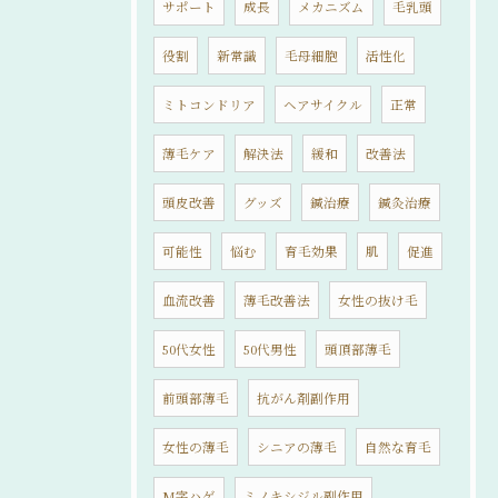
サポート
成長
メカニズム
毛乳頭
役割
新常識
毛母細胞
活性化
ミトコンドリア
ヘアサイクル
正常
薄毛ケア
解決法
緩和
改善法
頭皮改善
グッズ
鍼治療
鍼灸治療
可能性
悩む
育毛効果
肌
促進
血流改善
薄毛改善法
女性の抜け毛
50代女性
50代男性
頭頂部薄毛
前頭部薄毛
抗がん剤副作用
女性の薄毛
シニアの薄毛
自然な育毛
M字ハゲ
ミノキシジル副作用