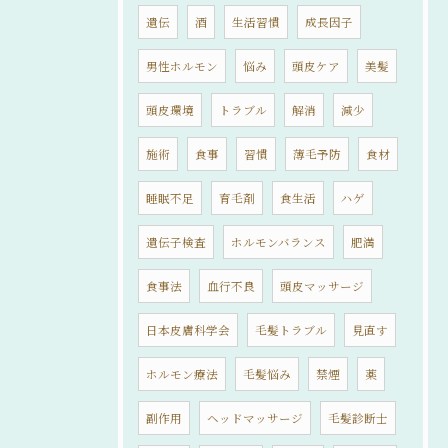
遺伝
酒
生活習慣
成長因子
男性ホルモン
悩み
頭皮ケア
美髪
頭皮環境
トラブル
解消
減少
施術
食事
習慣
薄毛予防
食材
睡眠不足
育毛剤
食生活
ハゲ
遺伝子検査
ホルモンバランス
肥満
食事法
血行不良
頭皮マッサージ
日本皮膚科学会
毛髪トラブル
見直す
ホルモン療法
毛髪悩み
禁煙
薬
副作用
ヘッドマッサージ
毛髪診断士