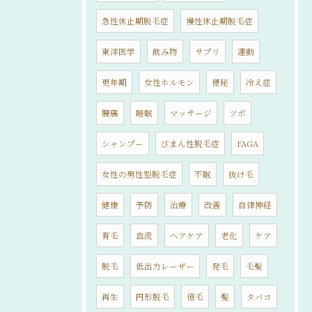
急性休止期脱毛症
慢性休止期脱毛症
東洋医学
飲み物
サプリ
運動
更年期
女性ホルモン
便秘
冷え症
腰痛
睡眠
マッサージ
ツボ
シャンプー
びまん性脱毛症
FAGA
女性の男性型脱毛症
不眠
抜け毛
健康
予防
治療
改善
自律神経
育毛
血流
ヘアケア
老化
ケア
脱毛
低出力レーザー
発毛
毛髪
再生
円形脱毛
億毛
髪
タバコ