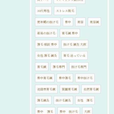
30代男性
ストレス脱毛
更年期の抜け毛
豊中
美容
美容鍼
産後の抜け毛
育毛鍼 豊中
薄毛 相談 豊中
抜け毛 鍼灸 大阪
女性 薄毛 鍼灸
育毛 迷っている
育毛鍼
薄毛専門
抜け毛専門
豊中育毛鍼
豊中薄毛
豊中抜け毛
池田市育毛鍼
箕面育毛鍼
北摂育毛鍼
薄毛鍼灸
抜け毛鍼灸
女性 薄毛
豊中 薄毛
豊中 抜け毛
大阪