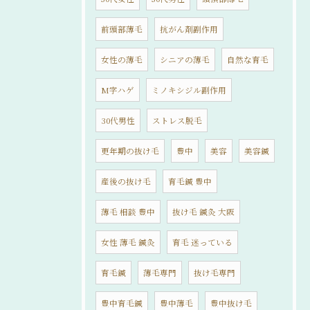
前頭部薄毛
抗がん剤副作用
女性の薄毛
シニアの薄毛
自然な育毛
M字ハゲ
ミノキシジル副作用
30代男性
ストレス脱毛
更年期の抜け毛
豊中
美容
美容鍼
産後の抜け毛
育毛鍼 豊中
薄毛 相談 豊中
抜け毛 鍼灸 大阪
女性 薄毛 鍼灸
育毛 迷っている
育毛鍼
薄毛専門
抜け毛専門
豊中育毛鍼
豊中薄毛
豊中抜け毛