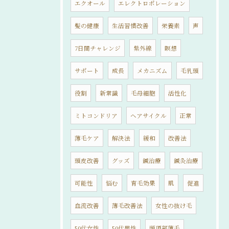
エクオール
エレクトロポレーション
髪の健康
生活習慣改善
栄養素
声
7日間チャレンジ
紫外線
瞑想
サポート
成長
メカニズム
毛乳頭
役割
新常識
毛母細胞
活性化
ミトコンドリア
ヘアサイクル
正常
薄毛ケア
解決法
緩和
改善法
頭皮改善
グッズ
鍼治療
鍼灸治療
可能性
悩む
育毛効果
肌
促進
血流改善
薄毛改善法
女性の抜け毛
50代女性
50代男性
頭頂部薄毛