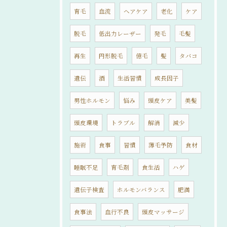
育毛
血流
ヘアケア
老化
ケア
脱毛
低出力レーザー
発毛
毛髪
再生
円形脱毛
億毛
髪
タバコ
遺伝
酒
生活習慣
成長因子
男性ホルモン
悩み
頭皮ケア
美髪
頭皮環境
トラブル
解消
減少
施術
食事
習慣
薄毛予防
食材
睡眠不足
育毛剤
食生活
ハゲ
遺伝子検査
ホルモンバランス
肥満
食事法
血行不良
頭皮マッサージ