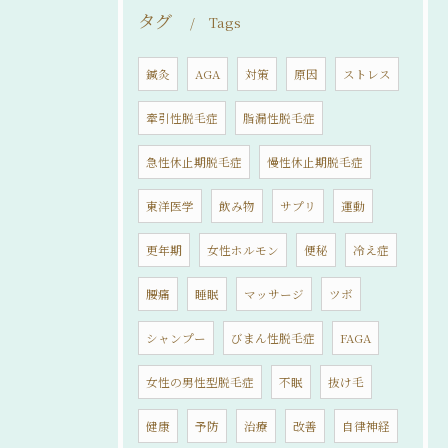
タグ
Tags
鍼灸
AGA
対策
原因
ストレス
牽引性脱毛症
脂漏性脱毛症
急性休止期脱毛症
慢性休止期脱毛症
東洋医学
飲み物
サプリ
運動
更年期
女性ホルモン
便秘
冷え症
腰痛
睡眠
マッサージ
ツボ
シャンプー
びまん性脱毛症
FAGA
女性の男性型脱毛症
不眠
抜け毛
健康
予防
治療
改善
自律神経