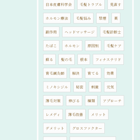
日本皮膚科学会
毛髪トラブル
見直す
ホルモン療法
毛髪悩み
禁煙
薬
副作用
ヘッドマッサージ
毛髪診断士
たばこ
ホルモン
原因別
毛髪ケア
蘇る
髪の毛
根本
フィナステリド
育毛鍼灸師
解決
育てる
効果
ミノキシジル
秘密
刺激
元気
薄毛対策
伸びる
種類
アプローチ
レメディ
薄毛改善
メリット
デメリット
グロスファクター