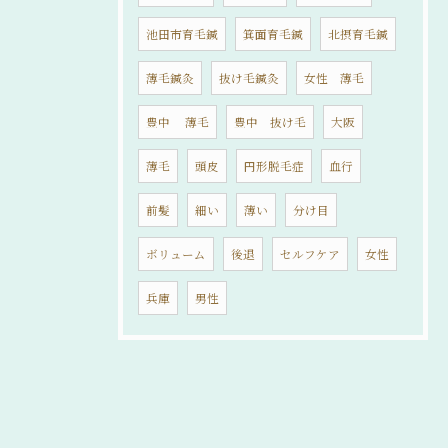
池田市育毛鍼
箕面育毛鍼
北摂育毛鍼
薄毛鍼灸
抜け毛鍼灸
女性 薄毛
豊中 薄毛
豊中 抜け毛
大阪
薄毛
頭皮
円形脱毛症
血行
前髪
細い
薄い
分け目
ボリューム
後退
セルフケア
女性
兵庫
男性