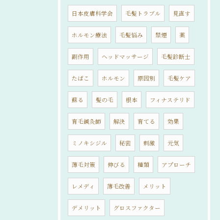
日本皮膚科学会
毛髪トラブル
見直す
ホルモン療法
毛髪悩み
禁煙
薬
副作用
ヘッドマッサージ
毛髪診断士
たばこ
ホルモン
原因別
毛髪ケア
蘇る
髪の毛
根本
フィナステリド
育毛鍼灸師
解決
育てる
効果
ミノキシジル
秘密
刺激
元気
薄毛対策
伸びる
種類
アプローチ
レメディ
薄毛改善
メリット
デメリット
グロスファクター