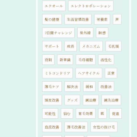
エクオール
エレクトロポレーション
髪の健康
生活習慣改善
栄養素
声
7日間チャレンジ
紫外線
瞑想
サポート
成長
メカニズム
毛乳頭
役割
新常識
毛母細胞
活性化
ミトコンドリア
ヘアサイクル
正常
薄毛ケア
解決法
緩和
改善法
頭皮改善
グッズ
鍼治療
鍼灸治療
可能性
悩む
育毛効果
肌
促進
血流改善
薄毛改善法
女性の抜け毛