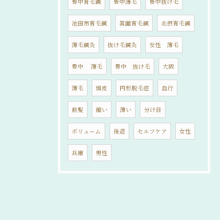
豊中育毛鍼
豊中薄毛
豊中抜け毛
池田市育毛鍼
箕面育毛鍼
北摂育毛鍼
薄毛鍼灸
抜け毛鍼灸
女性 薄毛
豊中 薄毛
豊中 抜け毛
大阪
薄毛
頭皮
円形脱毛症
血行
前髪
細い
薄い
分け目
ボリューム
後退
セルフケア
女性
兵庫
男性