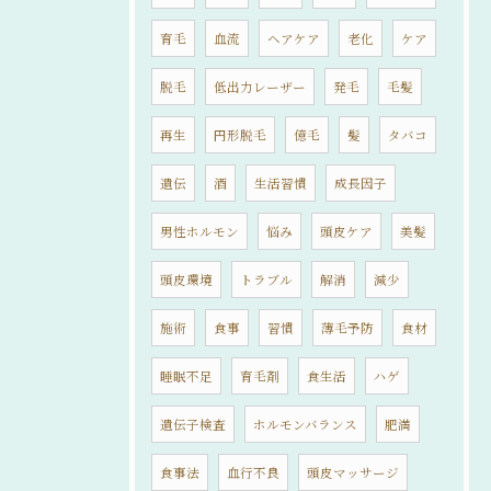
育毛
血流
ヘアケア
老化
ケア
脱毛
低出力レーザー
発毛
毛髪
再生
円形脱毛
億毛
髪
タバコ
遺伝
酒
生活習慣
成長因子
男性ホルモン
悩み
頭皮ケア
美髪
頭皮環境
トラブル
解消
減少
施術
食事
習慣
薄毛予防
食材
睡眠不足
育毛剤
食生活
ハゲ
遺伝子検査
ホルモンバランス
肥満
食事法
血行不良
頭皮マッサージ