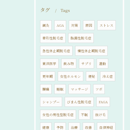
タグ
Tags
鍼灸
AGA
対策
原因
ストレス
牽引性脱毛症
脂漏性脱毛症
急性休止期脱毛症
慢性休止期脱毛症
東洋医学
飲み物
サプリ
運動
更年期
女性ホルモン
便秘
冷え症
腰痛
睡眠
マッサージ
ツボ
シャンプー
びまん性脱毛症
FAGA
女性の男性型脱毛症
不眠
抜け毛
健康
予防
治療
改善
自律神経