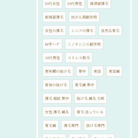
50代女性
50代男性
頭頂部薄毛
前頭部薄毛
抗がん剤副作用
女性の薄毛
シニアの薄毛
自然な育毛
M字ハゲ
ミノキシジル副作用
30代男性
ストレス脱毛
更年期の抜け毛
豊中
美容
美容鍼
産後の抜け毛
育毛鍼 豊中
薄毛 相談 豊中
抜け毛 鍼灸 大阪
女性 薄毛 鍼灸
育毛 迷っている
育毛鍼
薄毛専門
抜け毛専門