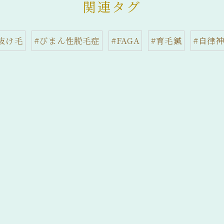
関連タグ
抜け毛
#びまん性脱毛症
#FAGA
#育毛鍼
#自律