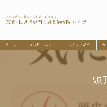
ホーム
症状別メニュー
スタッフ紹介
料
男性型脱毛症 (AGA)
びまん性脱毛症
頭
女性の男性型脱毛 (FAGA)
円形脱毛症
牽引性脱毛症