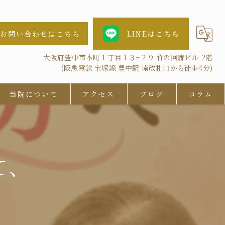
お問い合わせはこちら
LINEはこちら
大阪府豊中市本町１丁目１３−２９ 竹の回廊ビル 2階
(阪急電鉄 宝塚線 豊中駅 南改札口から徒歩4分)
当院について
アクセス
ブログ
コラム
女性
AGA
て、
鍼灸
抜け毛
ツボ