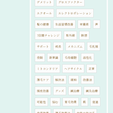
デメリット
グロスファクター
エクオール
エレクトロポレーション
髪の健康
生活習慣改善
栄養素
声
7日間チャレンジ
紫外線
瞑想
サポート
成長
メカニズム
毛乳頭
役割
新常識
毛母細胞
活性化
ミトコンドリア
ヘアサイクル
正常
薄毛ケア
解決法
緩和
改善法
頭皮改善
グッズ
鍼治療
鍼灸治療
可能性
悩む
育毛効果
肌
促進
血流改善
薄毛改善法
女性の抜け毛