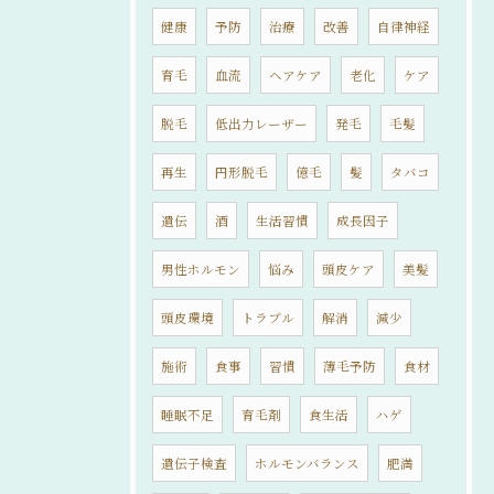
健康
予防
治療
改善
自律神経
育毛
血流
ヘアケア
老化
ケア
脱毛
低出力レーザー
発毛
毛髪
再生
円形脱毛
億毛
髪
タバコ
遺伝
酒
生活習慣
成長因子
男性ホルモン
悩み
頭皮ケア
美髪
頭皮環境
トラブル
解消
減少
施術
食事
習慣
薄毛予防
食材
睡眠不足
育毛剤
食生活
ハゲ
遺伝子検査
ホルモンバランス
肥満