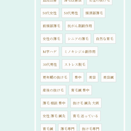
50代女性
50代男性
頭頂部薄毛
前頭部薄毛
抗がん剤副作用
女性の薄毛
シニアの薄毛
自然な育毛
M字ハゲ
ミノキシジル副作用
30代男性
ストレス脱毛
更年期の抜け毛
豊中
美容
美容鍼
産後の抜け毛
育毛鍼 豊中
薄毛 相談 豊中
抜け毛 鍼灸 大阪
女性 薄毛 鍼灸
育毛 迷っている
育毛鍼
薄毛専門
抜け毛専門