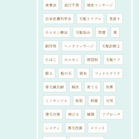
食事法
血行不良
頭皮マッサージ
日本皮膚科学会
毛髪トラブル
見直す
ホルモン療法
毛髪悩み
禁煙
薬
副作用
ヘッドマッサージ
毛髪診断士
たばこ
ホルモン
原因別
毛髪ケア
蘇る
髪の毛
根本
フィナステリド
育毛鍼灸師
解決
育てる
効果
ミノキシジル
秘密
刺激
元気
薄毛対策
伸びる
種類
アプローチ
レメディ
薄毛改善
メリット