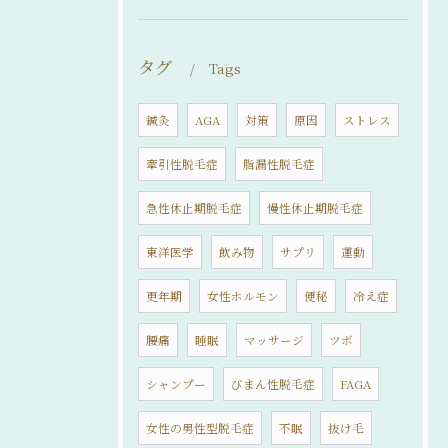
タグ
Tags
鍼灸
AGA
対策
原因
ストレス
牽引性脱毛症
脂漏性脱毛症
急性休止期脱毛症
慢性休止期脱毛症
東洋医学
飲み物
サプリ
運動
更年期
女性ホルモン
便秘
冷え症
腰痛
睡眠
マッサージ
ツボ
シャンプー
びまん性脱毛症
FAGA
女性の男性型脱毛症
不眠
抜け毛