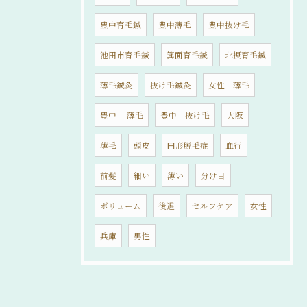
豊中育毛鍼
豊中薄毛
豊中抜け毛
池田市育毛鍼
箕面育毛鍼
北摂育毛鍼
薄毛鍼灸
抜け毛鍼灸
女性 薄毛
豊中 薄毛
豊中 抜け毛
大阪
薄毛
頭皮
円形脱毛症
血行
前髪
細い
薄い
分け目
ボリューム
後退
セルフケア
女性
兵庫
男性